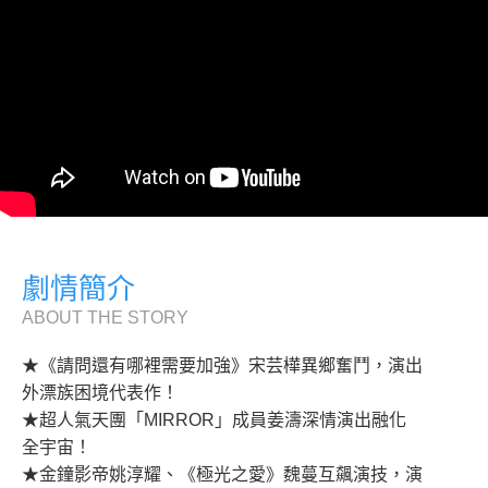
劇情簡介
ABOUT THE STORY
★《請問還有哪裡需要加強》宋芸樺異鄉奮鬥，演出
外漂族困境代表作！
★超人氣天團「MIRROR」成員姜濤深情演出融化
全宇宙！
★金鐘影帝姚淳耀、《極光之愛》魏蔓互飆演技，演