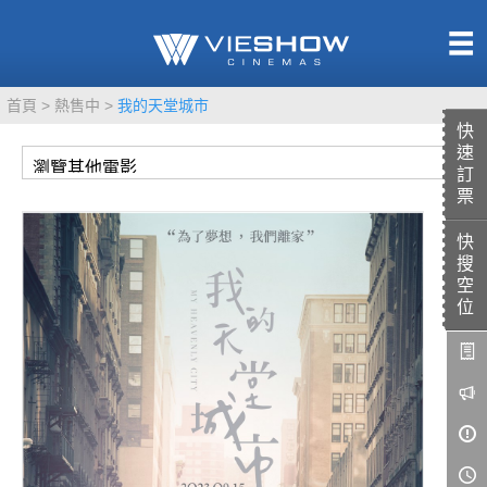
熱售中
首頁
熱售中
我的天堂城市
即將上映
快
速
訂
票
快
TITAN SCREEN
影城餐飲
搜
MUCROWN
UNICORN
空
位
IMAX
4DX
VR 演唱會
GOLD CLASS
AD口述影像
LIVE演唱會