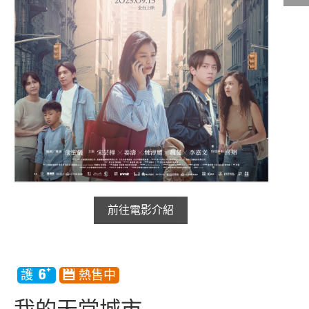
影城公告
影城活動
中獎名單
合作夥伴
商家介紹
加入iShow
商場活動
會員活動
前往電影介紹
會員Q&A