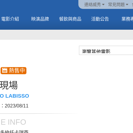
火熱預售中《橡樹街
動電
套餐
一封來自𝑲𝑨𝑻𝑺𝑬𝒀𝑬的
🥤威秀獨家電影套餐
🥤威秀獨家電影套餐
連絡威秀
常見問題
末日》
中
🥤全台熱賣中
情書
🥤全台熱賣中
MORE
電影介紹
映演品牌
餐飲與商品
活動公告
業務
MORE
MORE
MORE
現場
NO LABISSO
2023/08/11
E INFO
多納托卡瑞西