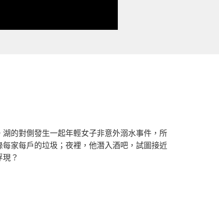
。湖的對側發生一起年輕女子非意外溺水事件，所
錄每家每戶的垃圾；夜裡，他潛入酒吧，試圖接近
浮現？