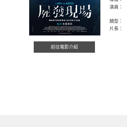
演員：
類型：
片長：
前往電影介紹