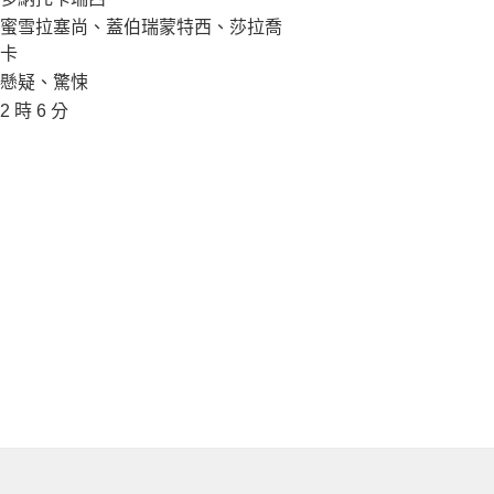
蜜雪拉塞尚、蓋伯瑞蒙特西、莎拉喬
卡
懸疑、驚悚
2 時 6 分