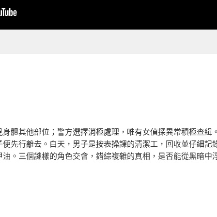
見身體其他部位；警方選擇消極處理，唯有女偵探異常積極查緝
子便先行離去。白天，男子是按表操課的清潔工，回收並仔細記
甲油。三個謎樣的角色交會，錯綜複雜的真相，是否能從黑暗中