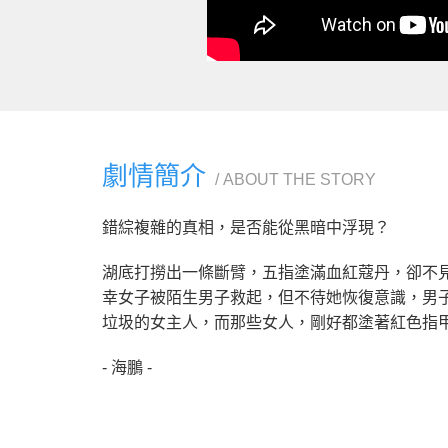
劇情簡介
ABOUT THE STORY
錯綜複雜的真相，是否能從黑暗中浮現？
湖底打撈出一條斷臂，五指塗滿血紅蔻丹，卻不
幸女子被陌生男子救起，但不待她恢復意識，男
垃圾的女主人，而那些女人，剛好都塗著紅色指
- 海鵬 -