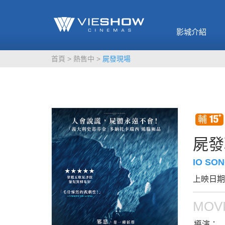
《催眠麥克風-互
🥤威秀獨家電影
🥤全台熱賣
影》
影城介紹
MORE
MORE
首頁
熱售中
屍發現場
屍發
IO SO
上映日期：
MOVI
導演：