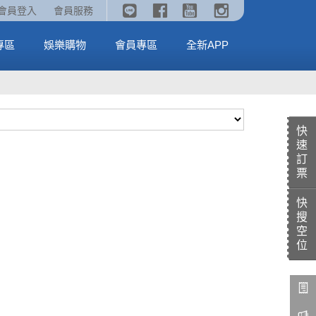
《劇場版吉伊卡哇》🥤威秀獨家電影套餐🥤
火熱預售中《汪汪隊立大功：恐龍大電影》
會員登入
會員服務
全台熱賣中
MORE
MORE
專區
娛樂購物
會員專區
全新APP
快
速
訂
票
快
搜
空
位