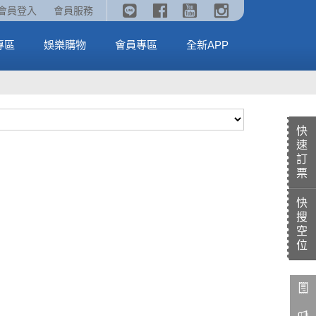
《劇場版吉伊卡哇》🥤威秀獨家電影套餐🥤
火熱預售中《汪汪隊立大功：恐龍大電影》
會員登入
會員服務
全台熱賣中
MORE
MORE
專區
娛樂購物
會員專區
全新APP
快
速
訂
票
快
搜
空
位