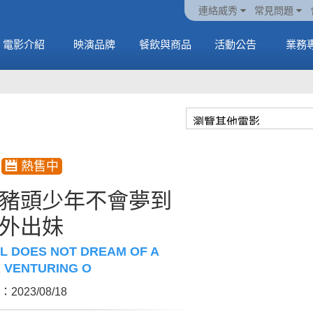
火熱預售中《橡樹街
動電
套餐
一封來自𝑲𝑨𝑻𝑺𝑬𝒀𝑬的
🥤威秀獨家電影套餐
🥤威秀獨家電影套餐
連絡威秀
常見問題
末日》
中
🥤全台熱賣中
情書
🥤全台熱賣中
MORE
電影介紹
映演品牌
餐飲與商品
活動公告
業務
MORE
MORE
MORE
豬頭少年不會夢到
外出妹
L DOES NOT DREAM OF A
R VENTURING O
2023/08/18