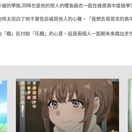
年級的學姊,同時也是他的戀人的櫻島麻衣一起在峰原高中度過學
向咲太坦白了她不曾告訴過其他人的心聲。「我想去哥哥念的高
由「楓」託付給「花楓」的心意。這是兩個人一起朝未來踏出步