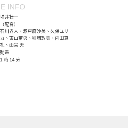
E INFO
増井壮一
（配音）
石川界人、瀬戸麻沙美、久保ユリ
カ、東山奈央、種﨑敦美、内田真
礼、雨宮 天
動畫
1 時 14 分