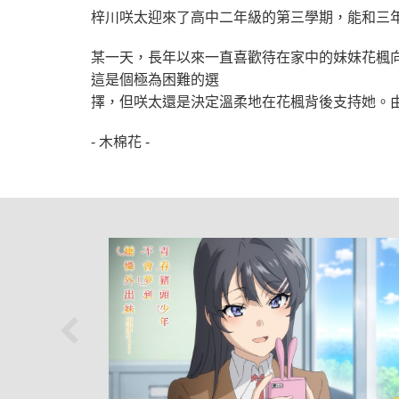
梓川咲太迎來了高中二年級的第三學期，能和三
某一天，長年以來一直喜歡待在家中的妹妹花楓
這是個極為困難的選
擇，但咲太還是決定溫柔地在花楓背後支持她。
- 木棉花 -