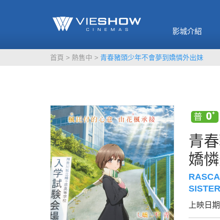
《催眠麥克風-互
🥤威秀獨家電影
🥤全台熱賣
影》
影城介紹
MORE
MORE
首頁
熱售中
青春豬頭少年不會夢到嬌憐外出妹
青春
嬌憐
RASCA
SISTE
上映日期：