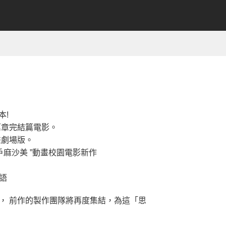
本!
篇章完結篇電影。
動畫劇場版。
戶麻沙美 ”動畫校園電影新作
語
」， 前作的製作團隊將再度集結，為這「思