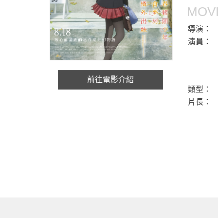
MOVI
導演：
演員：
前往電影介紹
類型：
片長：