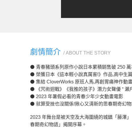
劇情簡介
ABOUT THE STORY
⚫ 青春豬頭系列原作小說日本累積銷售破 250 萬
⚫ 榮獲日本《這本輕小說真厲害!》作品,高中生
⚫ 集結 CloverWorks 原班人馬,再創胃痛神作
⚫ 《咒術迴戰》《我推的孩子》潛力女聲優 “ 瀨
⚫ 2023 年暑假必看的青春少年少女動畫電影
⚫ 就算受挫也沒關係!揪心又清新的思春期奇幻物
2023 年舞台是被天空及大海圍繞的城鎮「藤澤
春期奇幻物語」揭開序幕。