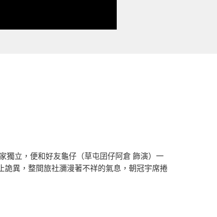
家獨立，便和好友龜仔（草屯囝仔阿倉 飾演）一
止詭異，整間旅社瀰漫著不祥的氣息，朝冠宇席捲