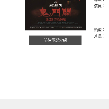
演員：
類型：
片長：
前往電影介紹