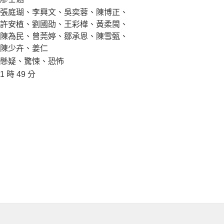
張庭瑚、李興文、吳奕蓉、陳博正、
許安植、劉國劭、王彩樺、黃柔閩、
陳為民、曾莞婷、鄒承恩、陳雪甄、
陳少卉、姜仁
懸疑、驚悚、恐怖
1 時 49 分