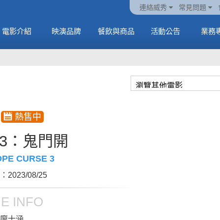
火熱預售中《橡樹街
動電
套餐
一封來自𝑲𝑨𝑻𝑺𝑬𝒀𝑬的
🥤威秀獨家電影套餐
🥤威秀獨家電影套餐
連絡威秀
常見問題
末日》
中
🥤全台熱賣中
情書
🥤全台熱賣中
MORE
電影介紹
映演品牌
餐飲與商品
活動公告
業務
MORE
MORE
MORE
3：鬼門開
OPE CURSE 3
2023/08/25
E INFO
廖士涵