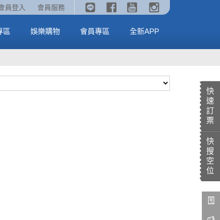
《劇場版吉伊卡哇》🥤威秀獨家電影套餐🥤
火熱預售中《汪汪隊立大功：恐龍大電影》
會員登入
會員服務
全台熱賣中
MORE
MORE
專區
娛樂購物
會員專區
全新APP
快
速
訂
票
快
搜
空
位