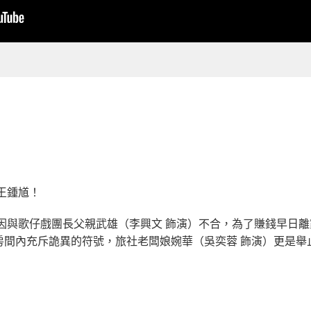
王鍾馗！
因與歌仔戲團長父親武雄（李興文 飾演）不合，為了賺錢早日離
房間內充斥詭異的符號，旅社老闆娘婉華（吳奕蓉 飾演）更是舉