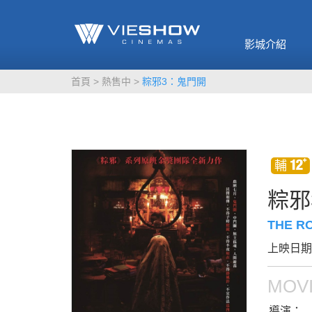
《催眠麥克風-互
🥤威秀獨家電影
🥤全台熱賣
影》
影城介紹
MORE
MORE
首頁
熱售中
粽邪3：鬼門開
粽邪
THE R
上映日期：
MOVI
導演：