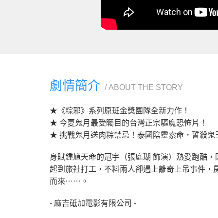
劇情簡介
ABOUT THE STORY
★《粽邪》系列原班金獎團隊全新力作！
★ 今夏鬼月最受矚目的台灣正宗驅魔恐怖片！
★ 挑戰鬼月送肉粽禁忌！泰國陰靈索命，誓殺鬼
身賦鍾馗天命的冠宇（張庭瑚 飾演）熱愛跑酷，
起到旅社打工，不料兩人卻遇上離奇上吊事件，
而來⋯⋯。
- 麻吉砥加電影有限公司 -