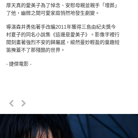
厚天真的愛美子為了悼念、安慰母親並親手「埋葬」
了他，幽微之間可愛家庭悄然地發生劇變。
導演森井勇佑著手改編2011年獲得三島由紀夫獎今
村夏子的同名小說集《這邊是愛美子》。影像字裡行
間刻畫著強烈不安的歸屬感，縱然曼妙輕盈的童趣短
笛掩蓋不了那殘酷的世界。
- 捷傑電影 -