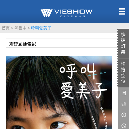
熱售中
首頁
熱售中
呼叫愛美子
即將上映
快
速
訂
票
快
TITAN SCREEN
影城餐飲
搜
MUCROWN
UNICORN
空
位
IMAX
4DX
VR 演唱會
GOLD CLASS
AD口述影像
LIVE演唱會