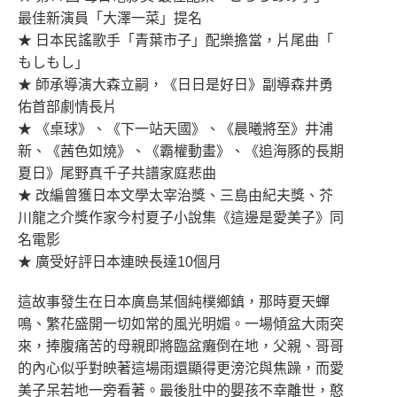
最佳新演員「大澤一菜」提名
★ 日本民謠歌手「青葉市子」配樂擔當，片尾曲「
もしもし」
★ 師承導演大森立嗣，《日日是好日》副導森井勇
佑首部劇情長片
★ 《桌球》、《下一站天國》、《晨曦將至》井浦
新、《茜色如燒》、《霸權動畫》、《追海豚的長期
夏日》尾野真千子共譜家庭悲曲
★ 改編曾獲日本文學太宰治獎、三島由紀夫獎、芥
川龍之介獎作家今村夏子小說集《這邊是愛美子》同
名電影
★ 廣受好評日本連映長達10個月
這故事發生在日本廣島某個純樸鄉鎮，那時夏天蟬
鳴、繁花盛開一切如常的風光明媚。一場傾盆大雨突
來，捧腹痛苦的母親即將臨盆癱倒在地，父親、哥哥
的內心似乎對映著這場雨還顯得更滂沱與焦躁，而愛
美子呆若地一旁看著。最後肚中的嬰孩不幸離世，憨