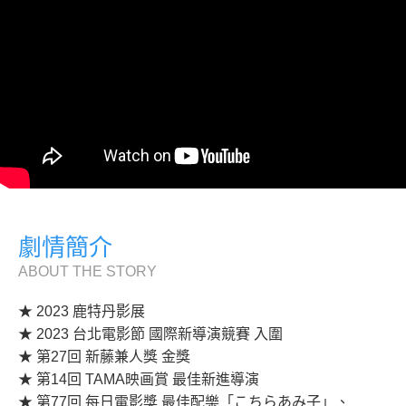
劇情簡介
ABOUT THE STORY
★ 2023 鹿特丹影展
★ 2023 台北電影節 國際新導演競賽 入圍
★ 第27回 新藤兼人獎 金獎
★ 第14回 TAMA映画賞 最佳新進導演
★ 第77回 每日電影獎 最佳配樂「こちらあみ子」、