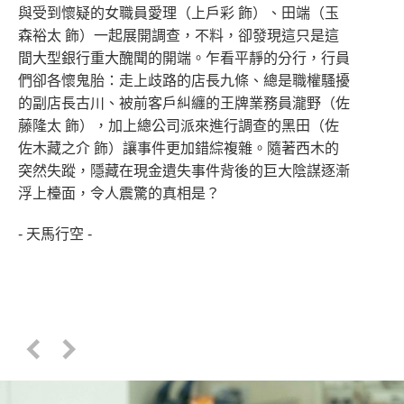
與受到懷疑的女職員愛理（上戶彩 飾）、田端（玉
森裕太 飾）一起展開調查，不料，卻發現這只是這
間大型銀行重大醜聞的開端。乍看平靜的分行，行員
們卻各懷鬼胎：走上歧路的店長九條、總是職權騷擾
的副店長古川、被前客戶糾纏的王牌業務員瀧野（佐
藤隆太 飾），加上總公司派來進行調查的黑田（佐
佐木藏之介 飾）讓事件更加錯綜複雜。隨著西木的
突然失蹤，隱藏在現金遺失事件背後的巨大陰謀逐漸
浮上檯面，令人震驚的真相是？
- 天馬行空 -