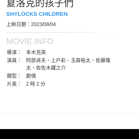
夏洛克的孩子們
SHYLOCKS CHILDREN
上映日期：2023/08/04
MOVIE INFO
導演：
本木克英
演員：
阿部貞夫、上戶彩、玉森裕太、佐藤隆
太、佐佐木藏之介
類型：
劇情
片長：
2 時 2 分