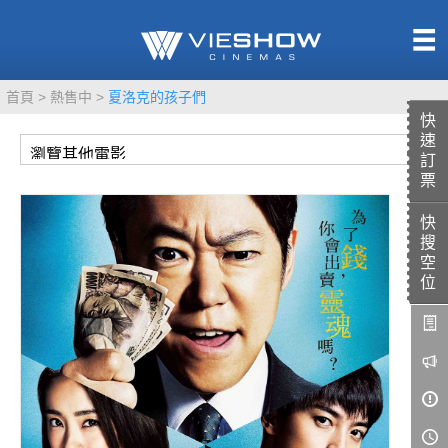
熱售中
首頁
熱售中
夏洛克的孩子們
即將上映
快
速
訂
票
快
TITAN SCREEN
影城餐飲
搜
MUCROWN
UNICORN
空
位
IMAX
4DX
VR 演唱會
GOLD CLASS
AD口述影像
LIVE演唱會