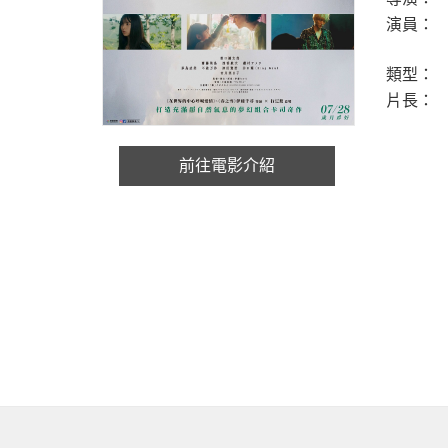
演員：
類型：
片長：
前往電影介紹