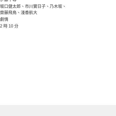
坂口健太郎、市川實日子、乃木坂、
齋藤飛鳥、淺香航大
劇情
2 時 10 分