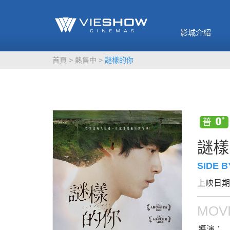
《催眠麥克風-互
🥤威秀獨家電影
🥤全台熱賣
影》
影城介紹
MORE
MORE
首頁
熱售中
謎樣的你
謎樣
SIDE B
上映日期：
MOVI
導演：