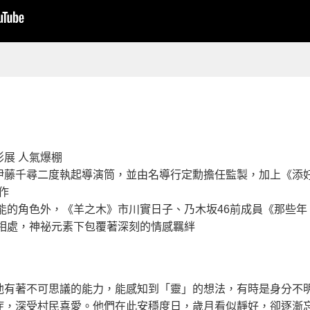
影展 人氣爆棚
尋二度執起導演筒，並由名導行定勳擔任監製，加上《添好孕》攝影X《
作
能的角色外，《羊之木》市川實日子、乃木坂46前成員《那些
相處，神祕元素下包覆著深刻的情感羈絆
他有著不可思議的能力，能感知到「靈」的想法，有時是身分不
症，深受村民喜愛。他們在此安穩度日，歲月看似靜好，卻逐漸