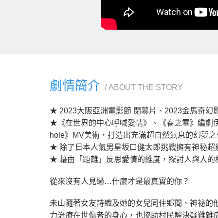
劇情簡介
ABOUT THE STORY
★ 2023大阪亞洲電影節 閉幕片、2023金馬奇幻
★《在世界的中心呼喊愛情》、《春之雪》編劇伊藤千
hole》MV美術，打造出充滿超自然氣息的幻夢之
★ 除了日本人氣男星坂口健太郎挑戰擁有神秘超
★ 藉由「距離」反思愛情的維度，探討人與人的
從來沒有人見過…什麼才是最真實的你？
未山隨著女友詩織及她的女兒同住鄉間，神祕的
力治療在世傷者的身心，也協助村民解決疑難雜