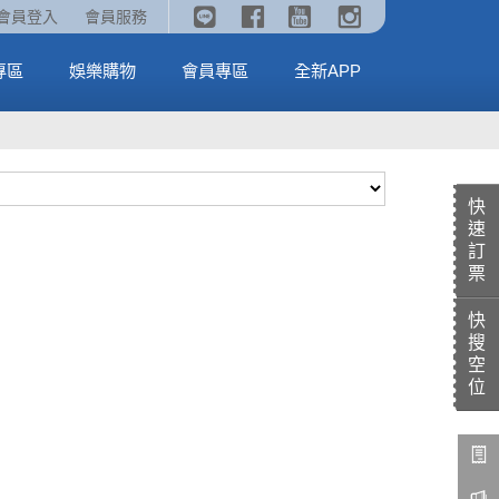
《劇場版吉伊卡哇》🥤威秀獨家電影套餐🥤
火熱預售中《汪汪隊立大功：恐龍大電影》
會員登入
會員服務
全台熱賣中
MORE
MORE
專區
娛樂購物
會員專區
全新APP
快
速
訂
票
快
搜
空
位