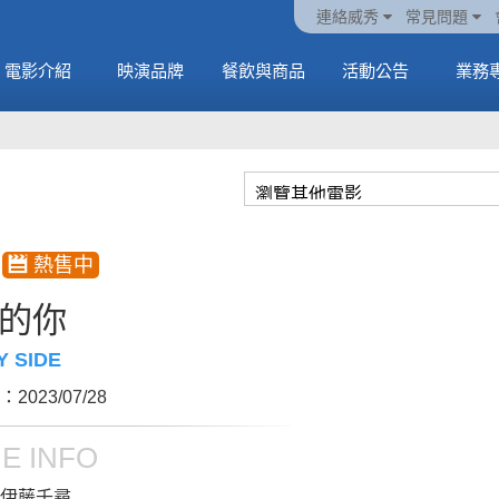
ATEEZ 邀請你進入
動電
套餐
一封來自𝑲𝑨𝑻𝑺𝑬𝒀𝑬的
🥤威秀獨家電影套餐
🥤威秀獨家電影套餐
連絡威秀
常見問題
另一個感官維度
中
🥤全台熱賣中
情書
🥤全台熱賣中
MORE
電影介紹
映演品牌
餐飲與商品
活動公告
業務
MORE
MORE
MORE
的你
Y SIDE
2023/07/28
E INFO
伊藤千尋