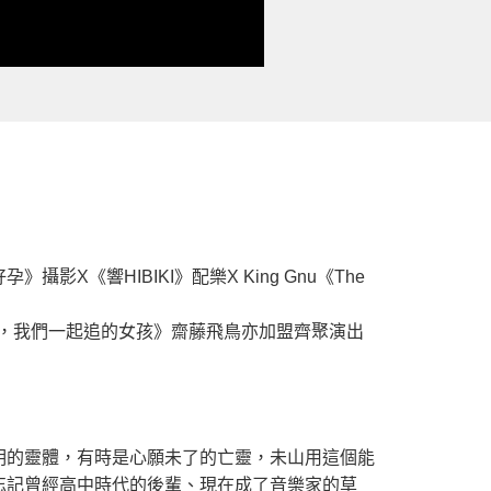
響HIBIKI》配樂X King Gnu《The
年，我們一起追的女孩》齋藤飛鳥亦加盟齊聚演出
明的靈體，有時是心願未了的亡靈，未山用這個能
忘記曾經高中時代的後輩、現在成了音樂家的草