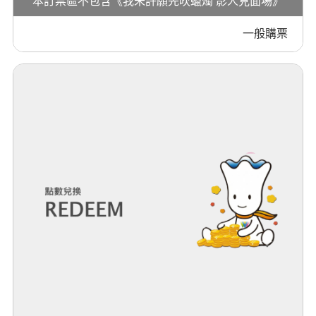
本訂票區不包含《我未許願先吹蠟燭 影人見面場》