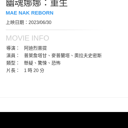
幽魂娜娜：重生
MAE NAK REBORN
上映日期：2023/06/30
MOVIE INFO
導演：
阿迪烈普提
演員：
普萊詹塔甘、麥普蘭塔、奧拉夫史密斯
類型：
懸疑、驚悚、恐怖
片長：
1 時 20 分