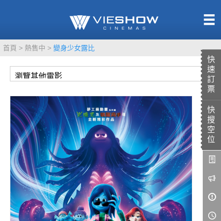
熱售中
首頁
熱售中
變身少女露比
即將上映
快
速
訂
票
快
TITAN SCREEN
影城餐飲
搜
MUCROWN
UNICORN
空
位
IMAX
4DX
VR 演唱會
GOLD CLASS
AD口述影像
LIVE演唱會