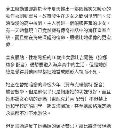
夢工廠動畫即將於今年夏天推出一部既搞笑又暖心的
動作喜劇動畫片，故事發生在少女之間明爭暗鬥、波
濤洶湧的高中校園，主人翁是一個靦腆害羞的少女，
有一天她發現自己竟然擁有傳奇神話中的海怪皇室血
統，而且她在海底深處的宿命，遠遠比她想像的更宏
偉。
善良體貼、性格彆扭的16歲少女露比吉爾曼（拉娜
康多 配音）很想要融入海岸高中的生活，但是她卻
總是覺得其他同學都把她當成隱形人視而不見。
她正在替她暗戀的滑板少年（賈布克楊懷特 配音）
補習數學，但是他似乎只是佩服她的功課很好，而且
她那護女心切的虎媽（東妮克莉蒂 配音）不但禁止
她和學校的酷同學一起去海灘玩，甚至還嚴格規定她
永遠都不准下水游泳。
但是當她違反了她媽媽的頭號禁忌，露比將會發現她