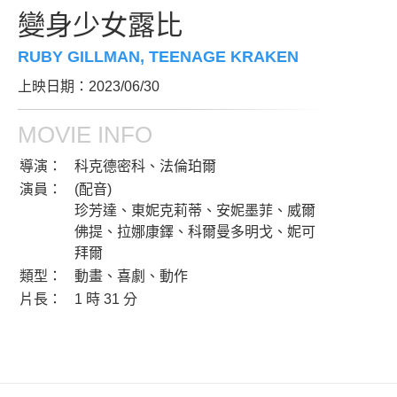
變身少女露比
RUBY GILLMAN, TEENAGE KRAKEN
上映日期：2023/06/30
MOVIE INFO
導演：
科克德密科、法倫珀爾
演員：
(配音)
珍芳達、東妮克莉蒂、安妮墨菲、威爾
佛提、拉娜康鐸、科爾曼多明戈、妮可
拜爾
類型：
動畫、喜劇、動作
片長：
1 時 31 分