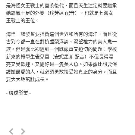
是海怪女王戰士的直系後代，而且天生注定就要繼承
她霸氣十足的外婆（珍芳達 配音），也就是七海女
王戰士的王位。
海怪一族發誓要捍衛這個世界和所有的海洋，而且從
古到今都一直在對抗虛榮浮誇、渴望權力的美人魚一
族。但是露比卻遇到一個既嚴重又迫切的問題：學校
新來的轉學生雀兒喜（安妮墨菲 配音）不但長得漂
亮又受歡迎，又剛好是一隻美人魚。如果露比想要保
護她最愛的人，就必須勇敢接受她真正的身分，而且
要大大地茁壯成長。
- 環球影業 -