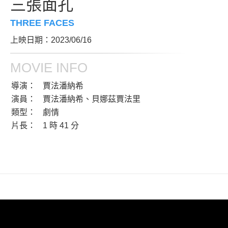
三張面孔
THREE FACES
上映日期：2023/06/16
MOVIE INFO
導演：
賈法潘納希
演員：
賈法潘納希、貝娜茲賈法里
類型：
劇情
片長：
1 時 41 分