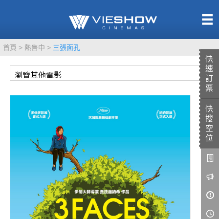
熱售中
首頁
熱售中
三張面孔
即將上映
快
速
訂
票
快
TITAN SCREEN
影城餐飲
搜
MUCROWN
UNICORN
空
位
IMAX
4DX
VR 演唱會
GOLD CLASS
AD口述影像
LIVE演唱會