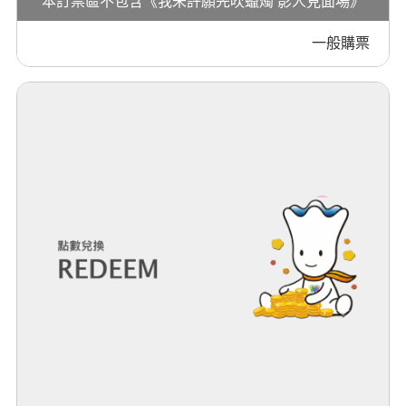
本訂票區不包含《我未許願先吹蠟燭 影人見面場》