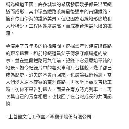
稱為鐵道王國，許多城鎮的聚落發展幾乎都是沿著鐵
道而成形。其中環島鐵路系統最後通車的南迴鐵路，
擁有依山傍海的鐵道美景，但也因為沿線地形險峻和
人煙稀少，工程困難度最高，而成為台灣最危險的鐵
道。
導演用了五年多的拍攝時間，挖掘當年興建這段鐵路
的艱辛過程，和前線鐵道員父子傳承守護鐵道的故
事，並在這段鐵路電氣化前，記錄下它最原始單純的
地景。如今紀錄片中的老火車和月台樣貌，幾乎都已
成為歷史。消失的不會再回來，也最讓我們難忘，當
人們湧入原本寂寥的南迴鐵路，再次坐上藍皮普快車
時，彷佛不是告別過去，而是在南方時光列車上，再
次與自己的青春相遇，也找回了在台灣成長的共同記
憶
- 上善醫文化工作室／牽猴子股份有限公司 -