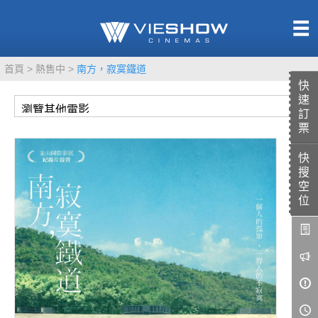
熱售中
首頁
熱售中
南方，寂寞鐵道
即將上映
快
速
訂
票
快
TITAN SCREEN
影城餐飲
搜
MUCROWN
UNICORN
空
位
IMAX
4DX
VR 演唱會
GOLD CLASS
AD口述影像
LIVE演唱會