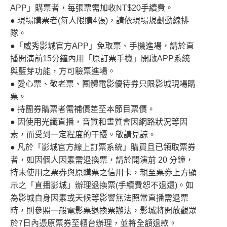
APP」購票者，每張票需加收NT$20手續費。
● 現場購票者(每人限購4張)，請依現場規劃動線排
隊。
●「威秀影城官方APP」免取票、手機進場，請於直
播開演前15分鐘內用「原訂票手機」開啟APP系統
與藍芽功能，方可驗票進場。
● 愛心票、敬老票、團體電影優待券只限影城現場購
票。
● 持團券購票者需補價差至本節目票價。
● 因使用光纖直播，音質和畫質會因網路狀況等因
素，而受到一定程度的干擾。敬請見諒。
● 凡於「影城官方線上訂票系統」購買且已領取票券
者，如因個人因素需退換票，請於開演前 20 分鐘，
持未使用之票券與原購票之信用卡，親至票券上方顯
示之「直播影城」辦理退換票(手續費恕不退還)。如
為影城自身因素或天候等影響無法照常直播需退票
時，則參照一般電影票退換票辦法，影城將開放觀眾
於7日內憑原票券至櫃台辦理，並將全額退款。