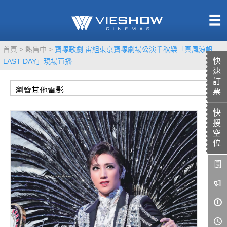
熱售中
首頁
熱售中
寶塚歌劇 宙組東京寶塚劇場公演千秋樂「真風涼帆
即將上映
快
LAST DAY」現場直播
速
訂
票
快
TITAN SCREEN
影城餐飲
搜
MUCROWN
UNICORN
空
位
IMAX
4DX
VR 演唱會
GOLD CLASS
AD口述影像
LIVE演唱會