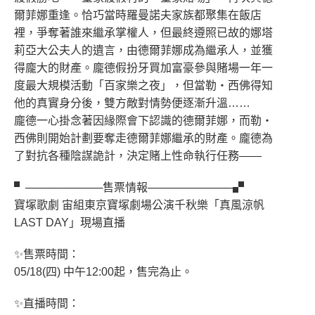
爾菲娜重逢。恰巧當時羅曼諾夫家族都聚集在飯店
裡，爭奪著誰來繼承掌權人，但最終遵照已故的娜塔
莉亞大公夫人的遺言，由德爾菲娜成為繼承人，並獲
得龐大的財產。龐德假扮牙買加富豪參與賭場一年一
度最大規模活動「百家樂之夜」，但當勒‧西佛得知
他的真實身分後，雙方敵對情勢便逐漸升溫……
龐德一心掛念著因緣際會下認識的德爾菲娜，而勒‧
西佛則開始計劃要奪走德爾菲娜繼承的財產。龐德為
了對抗各種陰謀詭計，決定賭上性命執行任務——
▘──────────售票情報───────────▞
寶塚歌劇 宙組東京寶塚劇場公演千秋樂「真風涼帆
LAST DAY」現場直播
✨售票時間：
05/18(四) 中午12:00起，售完為止。
✨直播時間：