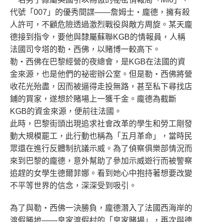
代號「007」的優秀間諜——詹姆士‧龐德，擁有殺
人許可，不顧危險透過激烈戰役與敵方周旋。某天龐
德接到指令，要他與隸屬蘇聯KGB的情報員，人稱
法國司令塔的勒‧西佛，以賭博一較高下。
勒‧西佛在巴黎經營的夜總會，是KGB在法國的資
金來源，也是他們的祕密辦公室。但是勒‧西佛將營
收花光殆盡，因而被逼得走投無路，甚至私下尋找店
鋪的買家，遂想於賭場上一獲千金。龐德為截斷
KGB的資金來源，便前往法國。
此時，巴黎街頭出現追求社會改革的學生和勞工剛發
動大規模罷工，此行動也稱為「五月革命」，當時民
眾還在進行反體制抗議示威。為了偵察俱樂部情況而
來到巴黎的龐德，意外幫助了參加示威遊行而被警察
追趕的女學生德爾菲娜。看到她心中抱持著想要改變
不平等世界的信念，深深受到吸引。
為了與勒‧西佛一決勝負，龐德潛入了法國西海岸的
渡假勝地——皇家渡假村的「皇家賭場」，再次與德