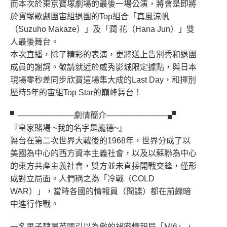
而本次於東京寶塚劇場的最後一場公演，將會是即將
於寶塚歌劇團宙組退團的Top組合「真風涼帆
（Suzuho Makaze）」及「潤 花（Hana Jun）」雙
人最後舞台。
本次直播，除了精彩的表演，更將送上告別秀和退團
成員的謝詞。敬請就近於威秀影城限定據點，與日本
現場零秒差同步欣賞這場集大成的Last Day，和揮別
歷時5年的宙組Top Star的巔峰舞台！
▘──────────劇情簡介───────────▞
『皇家賭場 ~我的名字是龐德~』
舞台在第二次世界大戰後的1968年，世界分成了以
美國為中心的西方資本主義社會，以及以蘇聯為中心
的東方共產主義社會，雙方並未直接開戰交鋒，僅形
成對立局面。人們稱之為「冷戰（COLD
WAR）」，當時各國的情報員（間諜）都在前線暗
中進行作戰。
一名男子隸屬英國引以為傲的祕密情報局「MI6」，