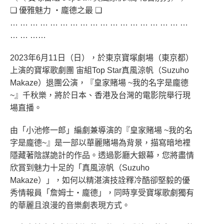
❏ 優雅魅力 ‧龐德之最 ❏
… … … … … … … … … … … … … … … … … …
… … ……
2023年6月11日（日），於東京寶塚劇場（東京都）
上演的寶塚歌劇團 宙組Top Star真風涼帆（Suzuho
Makaze）退團公演，『皇家賭場 ~我的名字是龐德
~』千秋樂，將於日本、香港及台灣的電影院舉行現
場直播。
由「小池修一郎」編劇兼導演的『皇家賭場 ~我的名
字是龐德~』是一部以華麗賭場為背景，描寫暗地裡
隱藏著陰謀詭計的作品。透過影廳大銀幕，您將盡情
欣賞到魅力十足的「真風涼帆（Suzuho
Makaze）」，如何以精湛演技詮釋冷酷卻堅毅的優
秀情報員「詹姆士‧龐德」，同時享受寶塚歌劇獨有
的華麗且浪漫的音樂劇表現方式。