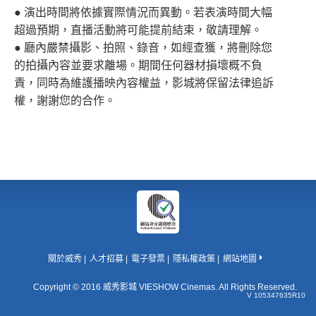
● 演出時間將依據實際情況而異動。若表演時間大幅
超過預期，直播活動將可能提前結束，敬請理解。
● 廳內嚴禁攝影、拍照、錄音，如經查獲，將刪除您
的拍攝內容並要求離場。期間任何器材損壞概不負
責，同時為維護播映內容權益，影城將保留法律追訴
權，謝謝您的合作。
關於威秀
人才招募
電子發票
隱私權政策
網站地圖
Copyright © 2016 威秀影城 VIESHOW Cinemas. All Rights Reserved.
V 105347635R10