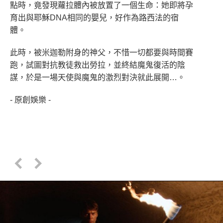
點時，竟發現蘿拉體內被放置了一個生命：她即將孕
育出與耶穌DNA相同的嬰兒，好作為路西法的宿
體。
此時，被米迦勒附身的神父，不惜一切都要與時間賽
跑，試圖對抗教徒救出勞拉，並終結魔鬼復活的陰
謀，於是一場天使與魔鬼的激烈對決就此展開…。
- 原創娛樂 -