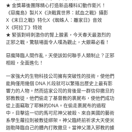
★ 金獎幕後團隊精心打造新品種科幻動作鉅片！
《惡魔島》製片X《決戰異世界：弒血之戰》攝影
X《末日之戰》特化X《蜘蛛人：離家日》音效
X《阿拉丁》特效
★ 緊張對峙刺激你的腎上腺素，今天春天最激烈的
正邪之戰，驚駭場面令人嘆為觀止，大銀幕必看！
惡魔降臨人間作亂，天使該如何聯手人類制止？正邪
相殺，全面進化！
一家強大的生物科技公司擁有突破性的技術，使他們
能夠僅用幾個 DNA 片段就可以繁殖出歷史上最有影
響力的人物。然而這家公司的背後是一群信仰撒旦的
邪教教徒，他們偷走了基督教的裹屍布，使他們成功
從上面竊取了耶穌的DNA。在偷走裹屍布的過程
中，目擊這一切的馬可尼神父被殺、來自美國的藝術
系學生蘿拉則被教徒綁架。神父臨終前祈求大天使米
迦勒降臨自己的體內打敗撒旦。當神父潛入邪教的據