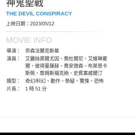
神鬼聖戰
THE DEVIL CONSPIRACY
上映日期：2023/05/12
MOVIE INFO
導演：
奈森法蘭克斯基
演員：
艾麗絲奧爾尤因、喬杜爾尼、艾維琳霍
爾、彼得曼薩赫、喬安德森、布萊恩卡
斯佩、詹姆斯福克納、史賓塞威爾汀
類型：
奇幻/科幻、動作、懸疑、驚悚、恐怖
片長：
1 時 51 分