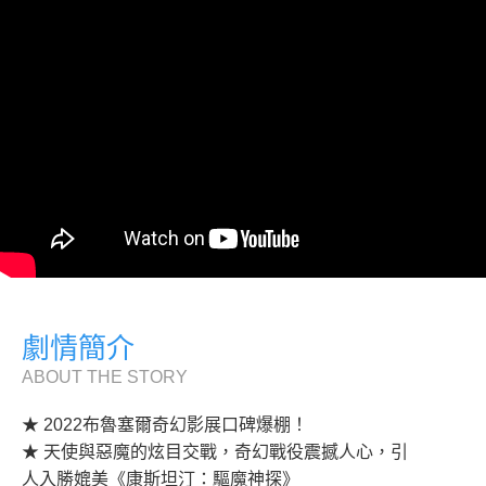
劇情簡介
ABOUT THE STORY
★ 2022布魯塞爾奇幻影展口碑爆棚！
★ 天使與惡魔的炫目交戰，奇幻戰役震撼人心，引
人入勝媲美《康斯坦汀：驅魔神探》