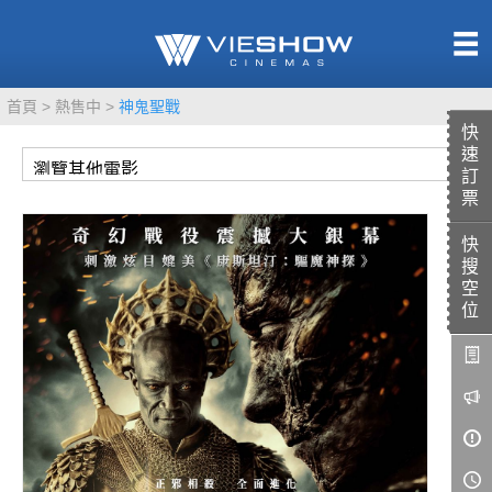
熱售中
首頁
熱售中
神鬼聖戰
即將上映
快
速
訂
票
快
TITAN SCREEN
影城餐飲
搜
MUCROWN
UNICORN
空
位
IMAX
4DX
VR 演唱會
GOLD CLASS
AD口述影像
LIVE演唱會