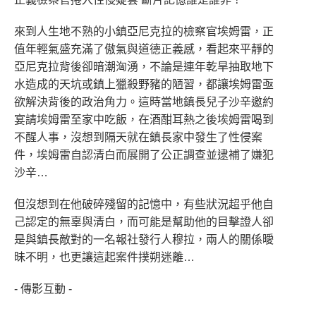
來到人生地不熟的小鎮亞尼克拉的檢察官埃姆雷，正
值年輕氣盛充滿了傲氣與道德正義感，看起來平靜的
亞尼克拉背後卻暗潮洶湧，不論是連年乾旱抽取地下
水造成的天坑或鎮上獵殺野豬的陋習，都讓埃姆雷亟
欲解決背後的政治角力。這時當地鎮長兒子沙辛邀約
宴請埃姆雷至家中吃飯，在酒酣耳熱之後埃姆雷喝到
不醒人事，沒想到隔天就在鎮長家中發生了性侵案
件，埃姆雷自認清白而展開了公正調查並逮補了嫌犯
沙辛…
但沒想到在他破碎殘留的記憶中，有些狀況超乎他自
己認定的無辜與清白，而可能是幫助他的目擊證人卻
是與鎮長敵對的一名報社發行人穆拉，兩人的關係曖
昧不明，也更讓這起案件撲朔迷離…
- 傳影互動 -