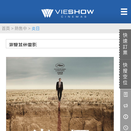
熱售中
首頁
熱售中
炎日
即將上映
快
速
訂
票
快
TITAN SCREEN
影城餐飲
搜
MUCROWN
UNICORN
空
位
IMAX
4DX
VR 演唱會
GOLD CLASS
AD口述影像
LIVE演唱會