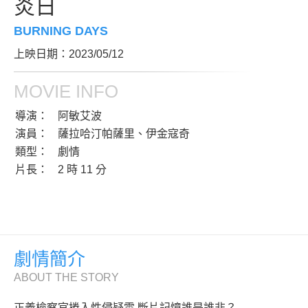
炎日
BURNING DAYS
上映日期：2023/05/12
MOVIE INFO
導演：
阿敏艾波
演員：
薩拉哈汀帕薩里、伊金寇奇
類型：
劇情
片長：
2 時 11 分
劇情簡介
ABOUT THE STORY
正義檢察官捲入性侵疑雲 斷片記憶誰是誰非？