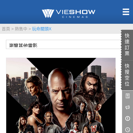
熱售中
首頁
熱售中
玩命關頭X
即將上映
快
速
訂
票
快
TITAN SCREEN
影城餐飲
搜
MUCROWN
UNICORN
空
位
IMAX
4DX
VR 演唱會
GOLD CLASS
AD口述影像
LIVE演唱會