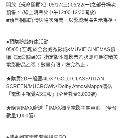
開放《玩命關頭X》05/17(三)-05/22(一)之部分場次
預售。 (線上購票於中午12:00-12:30開放)
■預售相關詳情與場次時間，以影城現場告示為準。
●預購粉絲好康活動
05/05 (五)起於全台威秀影城&MUVIE CINEMAS預
購《玩命關頭X》指定版本電影票乙張即可獲得精美
電影贈品乙張！數量有限，送完為止。
★購買2D一般廳/4DX / GOLD CLASS/TITAN
SCREEN/MUCROWN/ Dolby Atmos/Mappa贈送
「電影主視覺A3海報」(全台數量3,000張)
★購買IMAX贈送「 IMAX獨享電影主題車貼」(全台
數量1,000張)
●威秀獨家電影套餐搶先GO