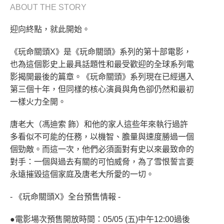
ABOUT THE STORY
迎向終點，就此開始。
《玩命關頭X》是《玩命關頭》系列的第十部電影，
也為這個影史上最具話題性和最受歡迎的全球系列電
影揭開最後的篇章。《玩命關頭》系列現在已經邁入
第三個十年，但同樣的核心演員與角色卻仍然和最初
一樣火力全開。
唐老大（馮迪索 飾）和他的家人這些年來執行過許
多看似不可能的任務，以機智、膽量與速度勝過一個
個勁敵。而這一次，他們必須面對有史以來最致命的
對手：一個與過去有關的可怕威脅，為了雪恨誓言要
永遠摧毀這個家庭及唐老大所愛的一切。
- 《玩命關頭X》全台預售情報 -
●電影場次預售開放時間：05/05 (五)中午12:00過後