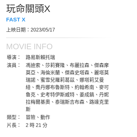
玩命關頭X
FAST X
上映日期：2023/05/17
MOVIE INFO
導演：
路易斯賴托瑞
演員：
馮迪索、莎莉賽隆、布麗拉森、傑森摩
莫亞、海倫米蘭、傑森史塔森、麗塔莫
瑞諾、蜜雪兒羅莉葛茲、娜塔莉艾曼
紐、喬丹娜布魯斯特、約翰希南、麥可
魯克、史考特伊斯威特、姜成鎬、丹妮
拉梅爾基奧、泰瑞斯吉布森、路達克里
斯
類型：
冒險、動作
片長：
2 時 21 分