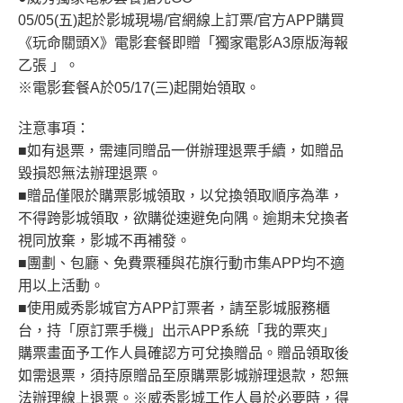
05/05(五)起於影城現場/官網線上訂票/官方APP購買
《玩命關頭X》電影套餐即贈「獨家電影A3原版海報
乙張 」。
※電影套餐A於05/17(三)起開始領取。
注意事項：
■如有退票，需連同贈品一併辦理退票手續，如贈品
毀損恕無法辦理退票。
■贈品僅限於購票影城領取，以兌換領取順序為準，
不得跨影城領取，欲購從速避免向隅。逾期未兌換者
視同放棄，影城不再補發。
■團劃、包廳、免費票種與花旗行動市集APP均不適
用以上活動。
■使用威秀影城官方APP訂票者，請至影城服務櫃
台，持「原訂票手機」出示APP系統「我的票夾」
購票畫面予工作人員確認方可兌換贈品。贈品領取後
如需退票，須持原贈品至原購票影城辦理退款，恕無
法辦理線上退票。※威秀影城工作人員於必要時，得