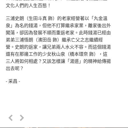
文化人們的人生百態！
三浦史朗（生田斗真 飾）的老家經營著以「丸金溫
泉」為名的錢湯，但他不打算繼承家業，離家後出外
闖蕩，卻因為發展不順而重返老家。此時錢湯已經由
弟弟三浦悟朗（濱田岳 飾）繼承亡父之志繼續經
營。史朗的返家，讓兄弟兩人水火不容。而這個錢湯
還有在那邊工作的少女秋山泉（橋本環奈 飾），這
三人將如何相處？又該怎樣讓「湯道」的精神給傳揚
出去呢？
- 采昌 -