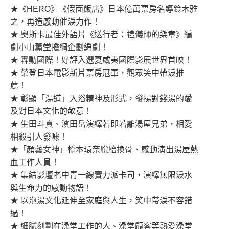
★《HERO》《假面飯店》日本億萬票房名導鈴木雅
之，再造感動催淚力作！
★ 奧斯卡最佳外語片《送行者：禮儀師的樂章》編
劇小山薰堂擔綱企劃編劇！
★ 轟動國際！好評入選夏威夷國際影展世界首映！
★ 榮登日本電影新片票房冠軍，觀眾笑中帶淚推
薦！
★ 彰顯「湯道」入浴精神及形式，發揚對錢湯的愛
及對日本文化的敬意！
★ 生田斗真、濱田岳演繹若即若離湯屋兄弟，相愛
相殺引人發噱！
★「顏藝女神」橋本環奈脫胎換骨、感動演出湯屋熱
血工作人員！
★ 集結影壇老中青一線實力派卡司，演繹無限淚水
與生命力的感動物語！
★ 以泡湯文化延伸至家庭與人生，笑中帶淚不容錯
過！
★ 細膩刻劃在澡堂工作的人、澡堂顧客等熱愛澡堂