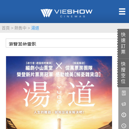
熱售中
首頁
熱售中
湯道
即將上映
快
速
訂
票
快
TITAN SCREEN
影城餐飲
搜
MUCROWN
UNICORN
空
位
IMAX
4DX
VR 演唱會
GOLD CLASS
AD口述影像
LIVE演唱會