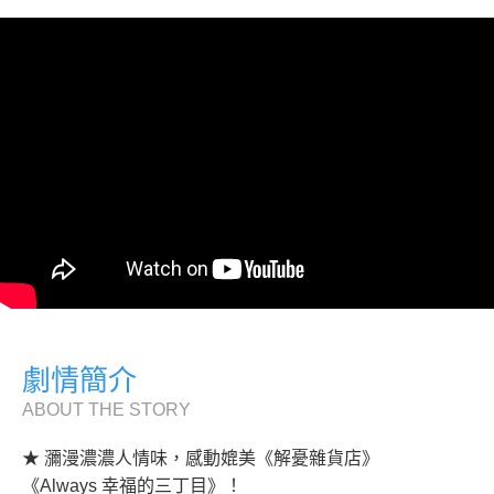
劇情簡介
ABOUT THE STORY
★ 瀰漫濃濃人情味，感動媲美《解憂雜貨店》
《Always 幸福的三丁目》！