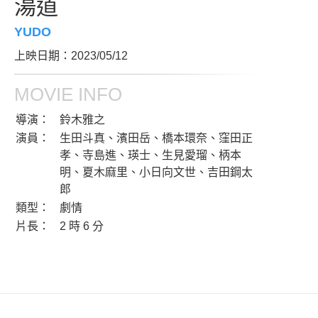
湯道
YUDO
上映日期：2023/05/12
MOVIE INFO
導演：
鈴木雅之
演員：
生田斗真、濱田岳、橋本環奈、窪田正
孝、寺島進、瑛士、生見愛瑠、柄本
明、夏木麻里、小日向文世、吉田鋼太
郎
類型：
劇情
片長：
2 時 6 分