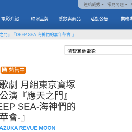
火熱預售中《橡樹街
動電
套餐
一封來自𝑲𝑨𝑻𝑺𝑬𝒀𝑬的
🥤威秀獨家電影套餐
🥤威秀獨家電影套餐
連絡威秀
常見問題
末日》
中
🥤全台熱賣中
情書
🥤全台熱賣中
MORE
電影介紹
映演品牌
餐飲與商品
活動公告
業務
MORE
MORE
MORE
門』『DEEP SEA-海神們的嘉年華會-』
歌劇 月組東京寶塚
公演『應天之門』
EEP SEA-海神們的
華會-』
AZUKA REVUE MOON