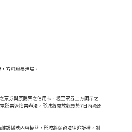
能，方可驗票進場。
用之票券與原購票之信用卡，親至票券上方顯示之
般電影票退換票辦法，影城將開放觀眾於7日內憑原
為維護播映內容權益，影城將保留法律追訴權，謝