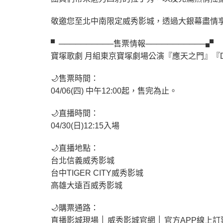
敬邀您至北中南限定威秀影城，透過大銀幕盡情
▘──────────售票情報───────────▞
寶塚歌劇 月組東京寶塚劇場公演『應天之門』『De
🌙售票時間：
04/06(四) 中午12:00起，售完為止。
🌙直播時間：
04/30(日)12:15入場
🌙直播地點：
台北信義威秀影城
台中TIGER CITY威秀影城
高雄大遠百威秀影城
🌙購票通路：
直播影城現場 │ 威秀影城官網 │ 官方APP線上