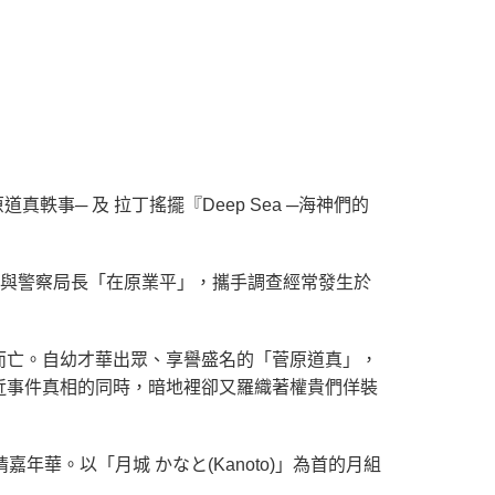
事─ 及 拉丁搖擺『Deep Sea ─海神們的
」與警察局長「在原業平」，攜手調查經常發生於
而亡。自幼才華出眾、享譽盛名的「菅原道真」，
近事件真相的同時，暗地裡卻又羅織著權貴們佯裝
年華。以「月城 かなと(Kanoto)」為首的月組