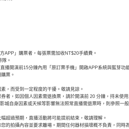
官方APP」購票者，每張票需加收NT$20手續費。
排隊。
於直播開演前15分鐘內用「原訂票手機」開啟APP系統與藍芽功
場購票。
因素，而受到一定程度的干擾。敬請見諒。
票券者，如因個人因素需退換票，請於開演前 20 分鐘，持未使
為影城自身因素或天候等影響無法照常直播需退票時，則參照一
大幅超過預期，直播活動將可能提前結束，敬請理解。
刪除您的拍攝內容並要求離場。期間任何器材損壞概不負責，同時