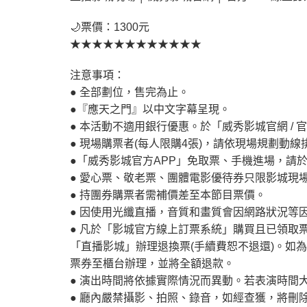
🌙票價：1300元
★★★★★★★★★★★★
注意事項：
● 全部劃位，售完為止。
●『應天之門』以中文字幕呈現。
● 本活動不適用銀行優惠。於「威秀影城官網 / 
● 現場購票者(每人限購4張)，請依現場規劃動線
●「威秀影城官方APP」免取票、手機進場，請
● 愛心票、敬老票、團體電影優待券只限影城現
● 持團券購票者需補價差至本節目票價。
● 因使用光纖直播，音質和畫質會因網路狀況等
● 凡於「影城官方線上訂票系統」購買且已領取
「直播影城」辦理退換票(手續費恕不退還)。如
票券至櫃台辦理，並將全額退款。
● 演出時間將依據實際情況而異動。若表演時間
● 廳內嚴禁攝影、拍照、錄音，如經查獲，將