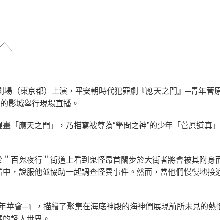
╱╲
塚劇場（東京都）上演，平安朝時代犯罪劇『應天之門』─青年菅原道真軼
灣的影城舉行現場直播。
畫「應天之門」，乃描寫被尊為“學問之神”的少年「菅原道真
於＂百鬼夜行＂街道上看到鬼怪昂首闊步於大街者將會被其附身
看中，說服他並協助一起調查怪異事件。然而，當他們慢慢地接
的嘉年華會─』，描繪了聚集在海底神殿的海神們展現前所未見的熱情嘉
擺的誘人世界。