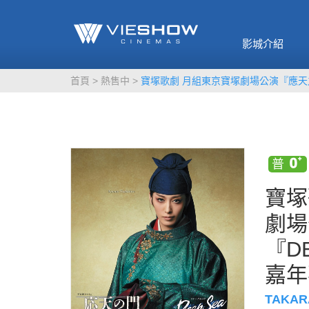
《催眠麥克風-互
🥤威秀獨家電影
🥤全台熱賣
影》
影城介紹
MORE
MORE
首頁
熱售中
寶塚歌劇 月組東京寶塚劇場公演『應天之
寶塚
劇場
『D
嘉年
TAKAR