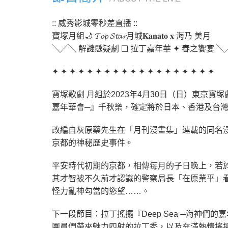
:: 威秀影城零秒差直播 ::
寶塚月組🌙 𝓣𝓸𝓹 𝓢𝓽𝓪𝓻月城𝐊𝐚𝐧𝐚𝐭𝐨 𝐱 海乃 美月
╲╱╲ 解謎懸疑劇 ❏ 拉丁嘉年華 ✦ 春之饗宴 ╲
✦ ✦ ✦ ✦ ✦ ✦ ✦ ✦ ✦ ✦ ✦ ✦ ✦ ✦ ✦ ✦ ✦ ✦ ✦
寶塚歌劇 月組於2023年4月30日（日）東京寶
嘉年華會─』千秋樂，確定將於日本、香港及台
改編自灰原藥先生在「月刊漫畫集」連載的同名漫
京都的神秘歷史事件。
平安時代初期的京都，相傳每月的子日晚上，若
其才智被不久前才認識的警察局長「在原業平」
怪力亂神勾當的慾望……。
下一段節目：拉丁搖擺『Deep Sea ─海神們
團員們帶來魅力四射的拉丁秀，以及充滿熱情搖