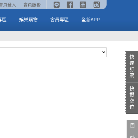
《劇場版吉伊卡哇》🥤威秀獨家電影套餐🥤
火熱預售中《汪汪隊立大功：恐龍大電影》
會員登入
會員服務
全台熱賣中
MORE
MORE
專區
娛樂購物
會員專區
全新APP
快
速
訂
票
快
搜
空
位