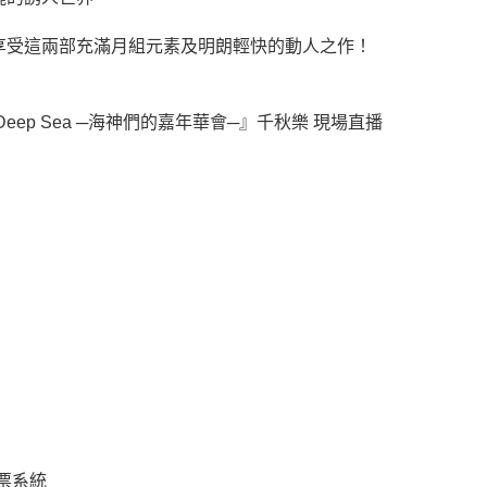
享受這兩部充滿月組元素及明朗輕快的動人之作！
ep Sea ─海神們的嘉年華會─』千秋樂 現場直播
訂票系統