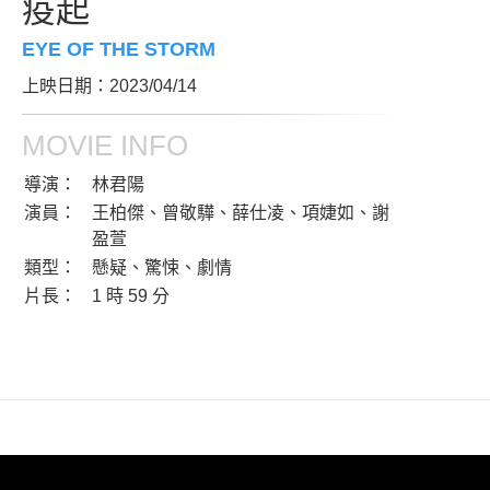
疫起
EYE OF THE STORM
上映日期：2023/04/14
MOVIE INFO
導演：
林君陽
演員：
王柏傑、曾敬驊、薛仕凌、項婕如、謝
盈萱
類型：
懸疑、驚悚、劇情
片長：
1 時 59 分