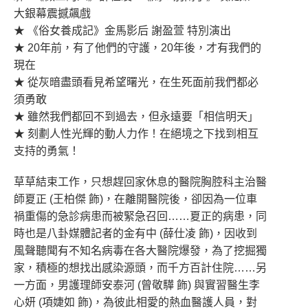
大銀幕震撼飆戲
★ 《俗女養成記》金馬影后 謝盈萱 特別演出
★ 20年前，有了他們的守護，20年後，才有我們的
現在
★ 從灰暗盡頭看見希望曙光，在生死面前我們都必
須勇敢
★ 雖然我們都回不到過去，但永遠要「相信明天」
★ 刻劃人性光輝的動人力作！在絕境之下找到相互
支持的勇氣！
草草結束工作，只想趕回家休息的醫院胸腔科主治醫
師夏正 (王柏傑 飾)，在離開醫院後，卻因為一位車
禍重傷的急診病患而被緊急召回……夏正的病患，同
時也是八卦媒體記者的金有中 (薛仕凌 飾)，因收到
風聲聽聞有不知名病毒在各大醫院爆發，為了挖掘獨
家，積極的想找出感染源頭，而千方百計住院……另
一方面，男護理師安泰河 (曾敬驊 飾) 與實習醫生李
心妍 (項婕如 飾)，為彼此相愛的熱血醫護人員，對