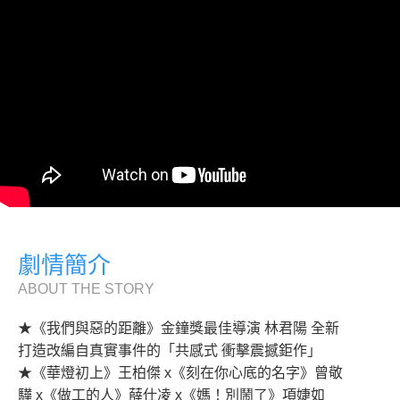
劇情簡介
ABOUT THE STORY
★《我們與惡的距離》金鐘獎最佳導演 林君陽 全新
打造改編自真實事件的「共感式 衝擊震撼鉅作」
★《華燈初上》王柏傑 x《刻在你心底的名字》曾敬
驊 x《做工的人》薛仕凌 x《媽！別鬧了》項婕如