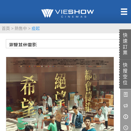
熱售中
首頁
熱售中
疫起
即將上映
快
速
訂
票
快
TITAN SCREEN
影城餐飲
搜
MUCROWN
UNICORN
空
位
IMAX
4DX
VR 演唱會
GOLD CLASS
AD口述影像
LIVE演唱會