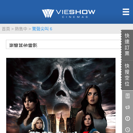
熱售中
首頁
熱售中
驚聲尖叫 6
即將上映
快
速
訂
票
快
TITAN SCREEN
影城餐飲
搜
MUCROWN
UNICORN
空
位
IMAX
4DX
VR 演唱會
GOLD CLASS
AD口述影像
LIVE演唱會