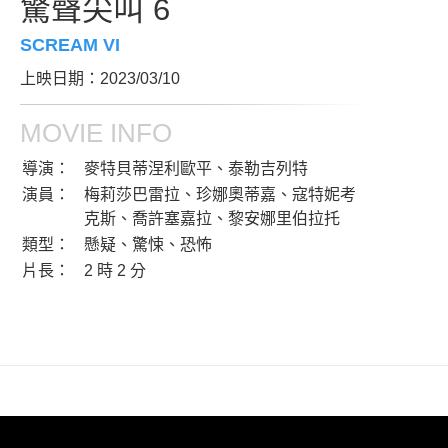
驚聲尖叫 6
SCREAM VI
上映日期：2023/03/10
MOVIE INFO
導演：
麥特貝蒂涅利歐平、泰勒吉列特
演員：
梅莉莎巴雷拉、珍娜奧蒂嘉、寇特妮考
克斯、喬許塞嘉拉、黎安娜里伯拉托
類型：
懸疑、驚悚、恐怖
片長：
2 時 2 分