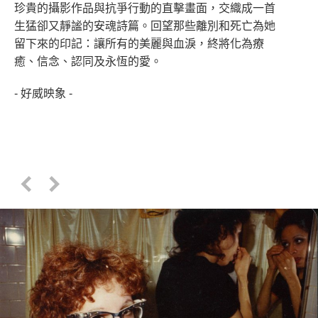
珍貴的攝影作品與抗爭行動的直擊畫面，交織成一首
生猛卻又靜謐的安魂詩篇。回望那些離別和死亡為她
留下來的印記：讓所有的美麗與血淚，終將化為療
癒、信念、認同及永恆的愛。
- 好威映象 -