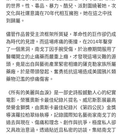
的世界。性、毒品、暴力、酷兒、派對圍繞著她，次
文化與社運意識在70年代相互擁抱，她在這之中找
到歸屬。
儘管作品曾受主流框架所質疑，革命性的巨作卻仍成
為時代的見證。而這場疼痛的衝撞，在2014年鑿穿
了一個黑洞，南戈丁因手腕受傷，於治療期間服用了
醫囑開立的止痛藥而嚴重上癮，才發現這場災難的源
頭，竟是出自與藝術產業緊密相連的薩克勒家族所屬
藥廠，於是帶頭發起、奮勇抵抗這場造成美國鴉片類
藥物氾濫的慘痛傷害。
《所有的美麗與血淚》是一部史詩般撼動人心的紀實
電影，榮獲奧斯卡最佳紀錄片提名、威尼斯影展最高
榮譽金獅獎，由奧斯卡最佳紀錄片《第四公民》金獎
導演蘿拉柏翠絲執導，記錄國際知名藝術家南戈丁的
過去與現在、傷痛和理念、創作與抗爭，極度私人卻
又具政治意涵。透過貼近且私密的訪談，集結南戈丁