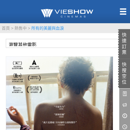
熱售中
首頁
熱售中
所有的美麗與血淚
即將上映
快
速
訂
票
快
TITAN SCREEN
影城餐飲
搜
MUCROWN
UNICORN
空
位
IMAX
4DX
VR 演唱會
GOLD CLASS
AD口述影像
LIVE演唱會