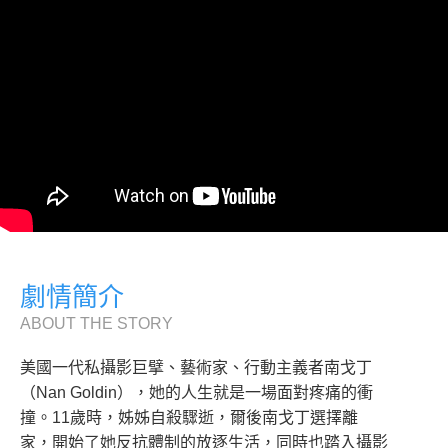
劇情簡介
ABOUT THE STORY
美國一代私攝影巨擘、藝術家、行動主義者南戈丁
（Nan Goldin），她的人生就是一場面對疼痛的衝
撞。11歲時，姊姊自殺驟逝，爾後南戈丁選擇離
家，開始了她反抗體制的放逐生活，同時也踏入攝影