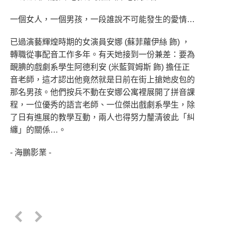
一個女人，一個男孩，一段誰說不可能發生的愛情…
已過演藝輝煌時期的女演員安娜 (蘇菲蘿伊絲 飾) ，
轉職從事配音工作多年。有天她接到一份兼差：要為
靦腆的戲劇系學生阿德利安 (米藍賀姆斯 飾) 擔任正
音老師，這才認出他竟然就是日前在街上搶她皮包的
那名男孩。他們按兵不動在安娜公寓裡展開了拼音課
程，一位優秀的語言老師、一位傑出戲劇系學生，除
了日有進展的教學互動，兩人也得努力釐清彼此「糾
纏」的關係…。
- 海鵬影業 -