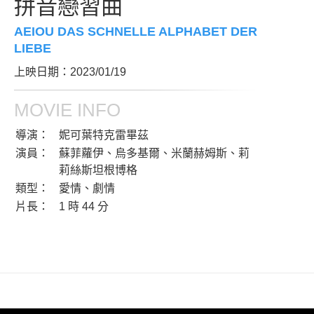
拼音戀習曲
AEIOU DAS SCHNELLE ALPHABET DER
LIEBE
上映日期：2023/01/19
MOVIE INFO
導演：
妮可葉特克雷畢茲
演員：
蘇菲蘿伊、烏多基爾、米蘭赫姆斯、莉
莉絲斯坦根博格
類型：
愛情、劇情
片長：
1 時 44 分