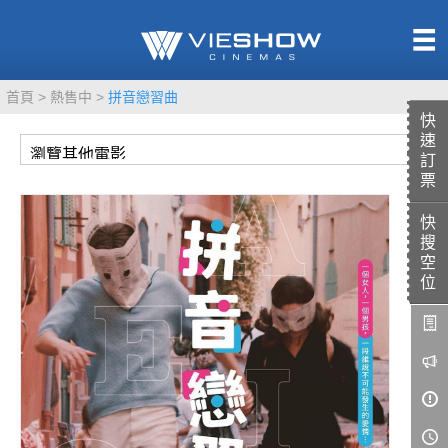
熱售中
首頁
熱售中
拼音戀習曲
即將上映
快
速
訂
票
快
TITAN SCREEN
影城餐飲
搜
MUCROWN
UNICORN
空
位
IMAX
4DX
VR 演唱會
GOLD CLASS
AD口述影像
LIVE演唱會