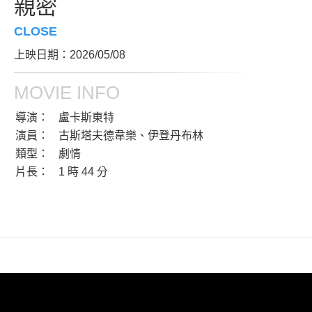
親密
CLOSE
上映日期：2026/05/08
MOVIE INFO
導演：
盧卡斯東特
演員：
古斯塔夫德韋樂、伊登丹布林
類型：
劇情
片長：
1 時 44 分