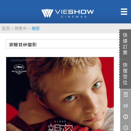
熱售中
首頁
熱售中
親密
即將上映
快
速
訂
票
快
TITAN SCREEN
影城餐飲
搜
MUCROWN
UNICORN
空
位
IMAX
4DX
VR 演唱會
GOLD CLASS
AD口述影像
LIVE演唱會