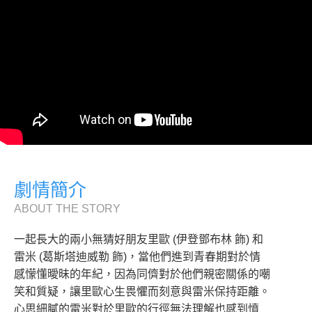
劇情簡介
ABOUT THE STORY
一起長大的兩小無猜好朋友里歐 (伊登鄧布林 飾) 和
雷米 (葛斯塔迪威勒 飾)，當他們進到青春期對於情
感懞懂曖昧的年紀，因為同儕對於他們親密關係的嘲
笑和質疑，讓里歐心生畏懼而刻意與雷米保持距離。
心思細膩的雷米對於里歐的行徑無法理解也感到憤