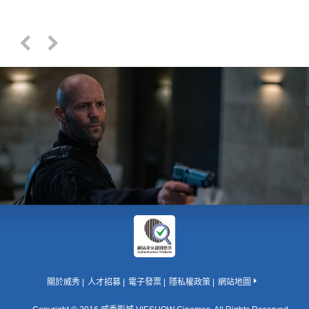
關於威秀
人才招募
電子發票
隱私權政策
網站地圖