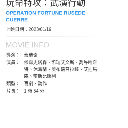
玩命特攻：武演行動
OPERATION FORTUNE RUSEDE
GUERRE
上映日期：2023/01/19
MOVIE INFO
導演：
蓋瑞奇
演員：
傑森史塔森、凱瑞艾文斯、喬許哈奈
特、休葛蘭、奧布瑞普拉薩、艾迪馬
森、麥斯比斯利
類型：
喜劇、動作
片長：
1 時 54 分