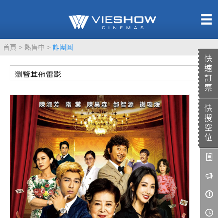
熱售中
首頁
熱售中
詐團圓
即將上映
快
速
訂
票
快
TITAN SCREEN
影城餐飲
搜
MUCROWN
UNICORN
空
位
IMAX
4DX
VR 演唱會
GOLD CLASS
AD口述影像
LIVE演唱會