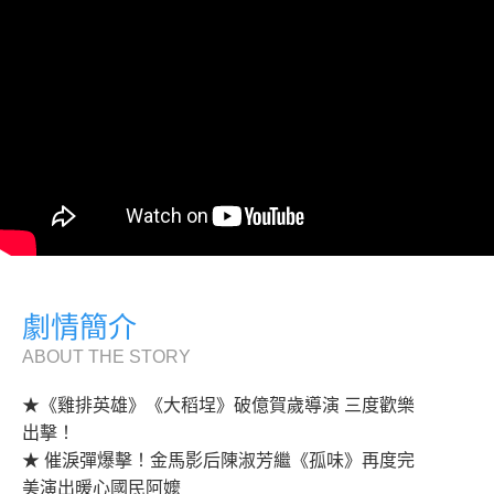
劇情簡介
ABOUT THE STORY
★《雞排英雄》《大稻埕》破億賀歲導演 三度歡樂
出擊！
★ 催淚彈爆擊！金馬影后陳淑芳繼《孤味》再度完
美演出暖心國民阿嬤