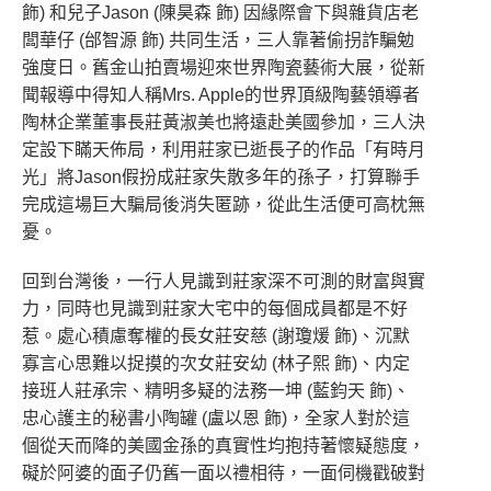
飾) 和兒子Jason (陳昊森 飾) 因緣際會下與雜貨店老
闆華仔 (邰智源 飾) 共同生活，三人靠著偷拐詐騙勉
強度日。舊金山拍賣場迎來世界陶瓷藝術大展，從新
聞報導中得知人稱Mrs. Apple的世界頂級陶藝領導者
陶林企業董事長莊黃淑美也將遠赴美國參加，三人決
定設下瞞天佈局，利用莊家已逝長子的作品「有時月
光」將Jason假扮成莊家失散多年的孫子，打算聯手
完成這場巨大騙局後消失匿跡，從此生活便可高枕無
憂。
回到台灣後，一行人見識到莊家深不可測的財富與實
力，同時也見識到莊家大宅中的每個成員都是不好
惹。處心積慮奪權的長女莊安慈 (謝瓊煖 飾)、沉默
寡言心思難以捉摸的次女莊安幼 (林子熙 飾)、内定
接班人莊承宗、精明多疑的法務一坤 (藍鈞天 飾)、
忠心護主的秘書小陶罐 (盧以恩 飾)，全家人對於這
個從天而降的美國金孫的真實性均抱持著懷疑態度，
礙於阿婆的面子仍舊一面以禮相待，一面伺機戳破對