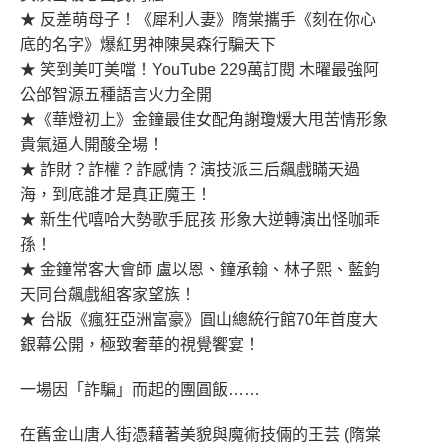
★ 反差萌母子！《犀利人妻》隋棠攜手《刻在你心
底的名字》爆紅男神陳昊森行騙天下
★ 笑到美叮美噹！YouTube 229萬訂閱 木曜最強阿
公邰智源五種語言火力全開
★《華燈初上》金鐘最佳女配角謝瓊煖大甩苦情形象
貴氣逼人開酸全場！
★ 詐財？詐權？詐感情？演技派三后飆戲瞞天過
海，到底誰才是真正魔王！
★ 新生代嘻哈大勢歌手屁孩 形象大逆轉演出怪咖乖
孫！
★ 金鐘常客大會師 盧以恩、鐘承翰、林子熙、藍鈞
天同台飆戲組客家望族！
★ 台版《瘋狂亞洲富豪》圓山總統行館70年首度大
銀幕公開，極致奢華的視覺饗宴！
一場因「詐騙」而起的團圓飯……
在舊金山唐人街憑藉著美貌與魔術技倆的王芸 (隋棠