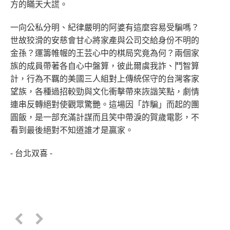
方的瞞天大謊。
一向公私分明、紀律嚴明的阿婆有這麼容易受騙嗎？
世故狡滑的安慈會甘心將家產與公司交給身份不明的
金孫？運籌帷幄的王芸心中的棋局究竟為何？兩個家
族的成員帶著各自心中盤算，彼此爾虞我詐、鬥智算
計，行為不羈的美國三人組對上傳統保守的台灣客家
望族，各種過招較勁與文化衝擊帶來詼諧笑點，劇情
連串反轉絕對使觀眾驚艷。這場因「詐騙」而起的團
圓飯，是一部充滿計謀而且笑中帶淚的賀歲電影，不
看到最後絕對不知道誰才是贏家。
- 台北双喜 -