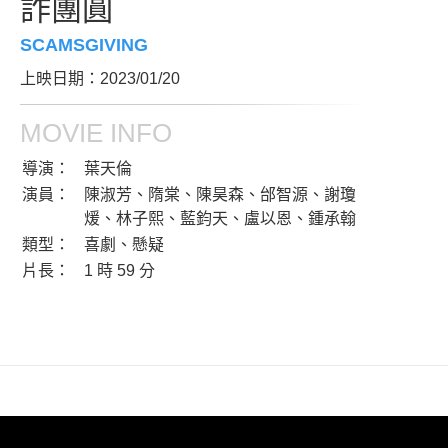
詐團圓
SCAMSGIVING
上映日期：2023/01/20
MOVIE INFO
導演：
葉天倫
演員：
陳淑芳、隋棠、陳昊森、邰智源、謝瓊
煖、林子熙、藍鈞天、盧以恩、鍾承翰
類型：
喜劇、懸疑
片長：
1 時 59 分