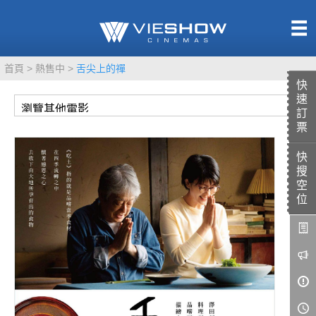
熱售中
首頁
熱售中
舌尖上的禪
即將上映
快
速
訂
票
快
TITAN SCREEN
影城餐飲
搜
MUCROWN
UNICORN
空
位
IMAX
4DX
VR 演唱會
GOLD CLASS
AD口述影像
LIVE演唱會