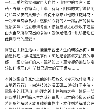
一年四季的飲食都取自大自然，山野中的果實、香
菇、野草、竹筍皆可上桌。有時，阿勉的文字編輯同
時也是女友的真知子，會從東京來到他的住處拜訪，
一起烹煮當季食材，然後和心愛的人一起品嘗的料理
是最美味。從立春到冬至，懷著感恩之心去收下這些
由大自然所孕育出的食物，就像是懷抱一股珍惜活在
此刻瞬間的感受。
阿勉在山野生活中，慢慢學習出人生的精髓為何。無
論是料理、灑掃還是寫作，阿勉是會將每天該做的事
都一一細心做好的人，雖然如此，至今卻仍無法決定
該如何處理13年前就已過世的妻子骨灰……
本片改編自作家水上勉的料理散文《今天吃什麼呢？
去地裡看看》，由演技派的澤田研二與松隆子主演，
電影中的料理出自料理之神土井善晴之手，這是一部
用四季料理描繪人生之味的電影。日本的茶道及花道
將無形的禪融入於具體的事物中，本作則將禪融合在