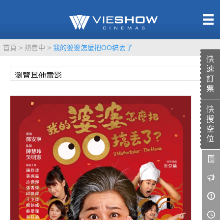
熱售中
首頁
熱售中
我的婆婆怎麼把OO搞丟了
即將上映
快
速
訂
票
快
TITAN SCREEN
影城餐飲
搜
MUCROWN
UNICORN
空
位
IMAX
4DX
VR 演唱會
GOLD CLASS
AD口述影像
LIVE演唱會