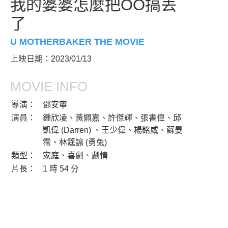
我的婆婆怎麼把OO搞丟
了
U MOTHERBAKER THE MOVIE
上映日期：2023/01/13
MOVIE INFO
導演：
鄧安寧
演員：
鍾欣凌、黃姵嘉、許傑輝、張書偉、邱
凱偉 (Darren) 、王少偉、楊銘威、蘇晏
霈、林筳諭 (勇兔)
類型：
家庭、喜劇、劇情
片長：
1 時 54 分