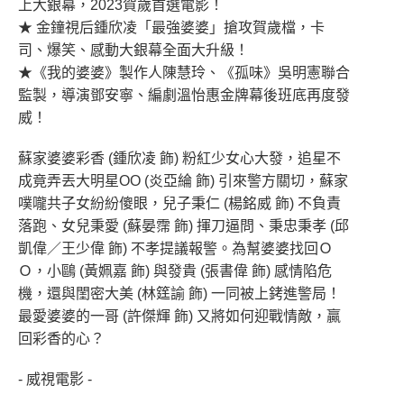
上大銀幕，2023賀歲首選電影！
★ 金鐘視后鍾欣凌「最強婆婆」搶攻賀歲檔，卡
司、爆笑、感動大銀幕全面大升級！
★《我的婆婆》製作人陳慧玲、《孤味》吳明憲聯合
監製，導演鄧安寧、編劇溫怡惠金牌幕後班底再度發
威！
蘇家婆婆彩香 (鍾欣凌 飾) 粉紅少女心大發，追星不
成竟弄丟大明星OO (炎亞綸 飾) 引來警方關切，蘇家
噗嚨共子女紛紛傻眼，兒子秉仁 (楊銘威 飾) 不負責
落跑、女兒秉愛 (蘇晏霈 飾) 揮刀逼問、秉忠秉孝 (邱
凱偉／王少偉 飾) 不孝提議報警。為幫婆婆找回Ｏ
Ｏ，小鷗 (黃姵嘉 飾) 與發貴 (張書偉 飾) 感情陷危
機，還與閨密大美 (林筳諭 飾) 一同被上銬進警局！
最愛婆婆的一哥 (許傑輝 飾) 又將如何迎戰情敵，贏
回彩香的心？
- 威視電影 -