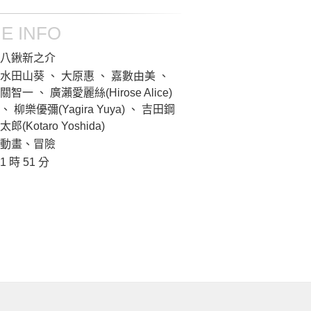
E INFO
八鍬新之介
水田山葵 、 大原惠 、 嘉數由美 、
關智一 、 廣瀨愛麗絲(Hirose Alice)
、 柳樂優彌(Yagira Yuya) 、 吉田鋼
太郎(Kotaro Yoshida)
動畫、冒險
1 時 51 分