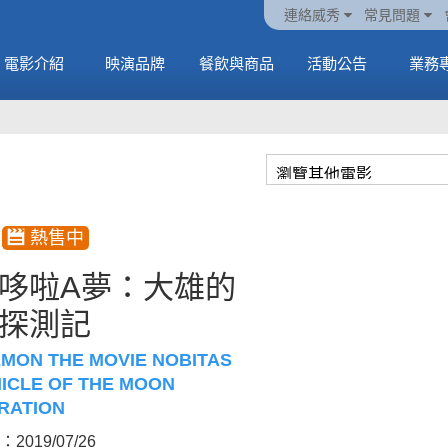
火熱預售中《橡樹街
動電
套餐
一封來自𝑲𝑨𝑻𝑺𝑬𝒀𝑬的
🥤威秀獨家電影套餐
🥤威秀獨家電影套餐
連絡威秀
常見問題
末日》
中
🥤全台熱賣中
情書
🥤全台熱賣中
MORE
電影介紹
映演品牌
餐飲與商品
活動公告
業務
MORE
MORE
MORE
哆啦A夢：大雄的
探測記
MON THE MOVIE NOBITAS
ICLE OF THE MOON
RATION
2019/07/26