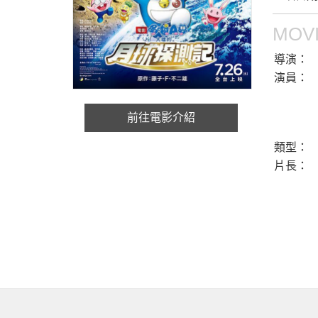
MOVI
導演：
演員：
前往電影介紹
類型：
片長：