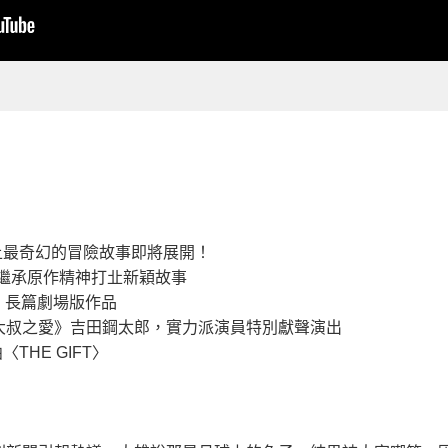
上最奇幻的冒險故事即將展開！
繼承原作精神打㐀新穎故事
」長篇劇場版作品
大叔之愛》吉田鋼太郎，實力派演員特別獻聲演出
THE GIFT〉