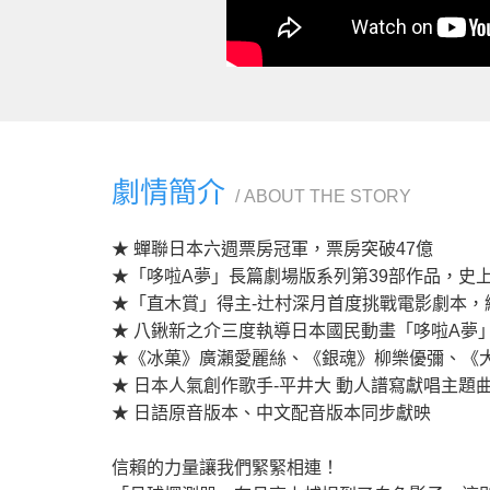
劇情簡介
ABOUT THE STORY
★ 蟬聯日本六週票房冠軍，票房突破47億
★「哆啦A夢」長篇劇場版系列第39部作品，史
★「直木賞」得主-辻村深月首度挑戰電影劇本，
★ 八鍬新之介三度執導日本國民動畫「哆啦A夢
★《冰菓》廣瀨愛麗絲、《銀魂》柳樂優彌、《
★ 日本人氣創作歌手-平井大 動人譜寫獻唱主題曲〈
★ 日語原音版本、中文配音版本同步獻映
信賴的力量讓我們緊緊相連！