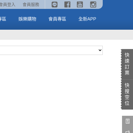
《劇場版吉伊卡哇》🥤威秀獨家電影套餐🥤
火熱預售中《汪汪隊立大功：恐龍大電影》
會員登入
會員服務
全台熱賣中
MORE
MORE
專區
娛樂購物
會員專區
全新APP
快
速
訂
票
快
搜
空
位