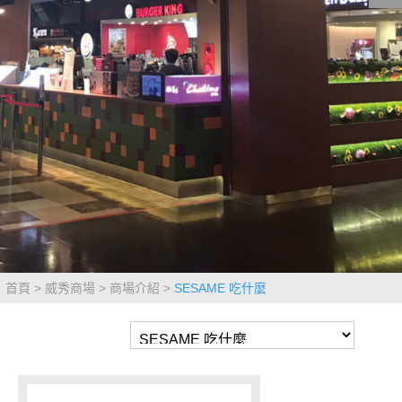
影城公告
影城活動
中獎名單
合作夥伴
商家介紹
加入iShow
商場活動
會員活動
會員Q&A
首頁
威秀商場
商場介紹
SESAME 吃什麼