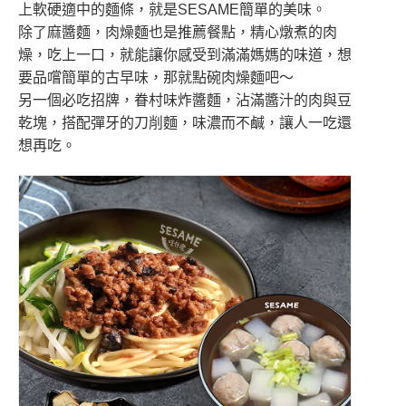
上軟硬適中的麵條，就是SESAME簡單的美味。
除了麻醬麵，肉燥麵也是推薦餐點，精心燉煮的肉
燥，吃上一口，就能讓你感受到滿滿媽媽的味道，想
要品嚐簡單的古早味，那就點碗肉燥麵吧～
另一個必吃招牌，眷村味炸醬麵，沾滿醬汁的肉與豆
乾塊，搭配彈牙的刀削麵，味濃而不鹹，讓人一吃還
想再吃。