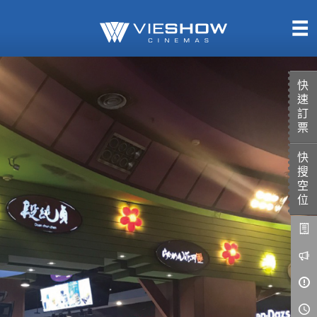
熱售中
即將上映
快
速
訂
票
快
TITAN SCREEN
影城餐飲
搜
MUCROWN
UNICORN
空
位
IMAX
4DX
VR 演唱會
GOLD CLASS
AD口述影像
LIVE演唱會