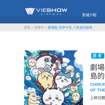
《催眠麥克風-互
🥤威秀獨家電影
🥤全台熱賣
影》
影城介紹
MORE
MORE
首頁
熱售中
劇場版 吉伊卡哇 人魚島的秘密
劇場
島的
CHIIK
OF TH
上映日期：