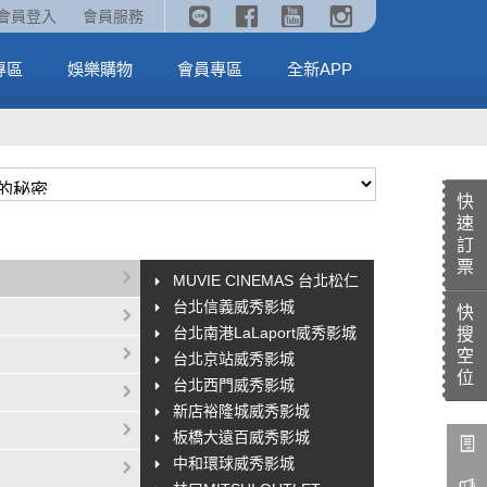
《劇場版吉伊卡哇》🥤威秀獨家電影套餐🥤
火熱預售中《汪汪隊立大功：恐龍大電影》
會員登入
會員服務
全台熱賣中
MORE
MORE
專區
娛樂購物
會員專區
全新APP
快
速
訂
票
MUVIE CINEMAS 台北松仁
台北信義威秀影城
快
台北南港LaLaport威秀影城
搜
空
台北京站威秀影城
位
台北西門威秀影城
新店裕隆城威秀影城
板橋大遠百威秀影城
中和環球威秀影城