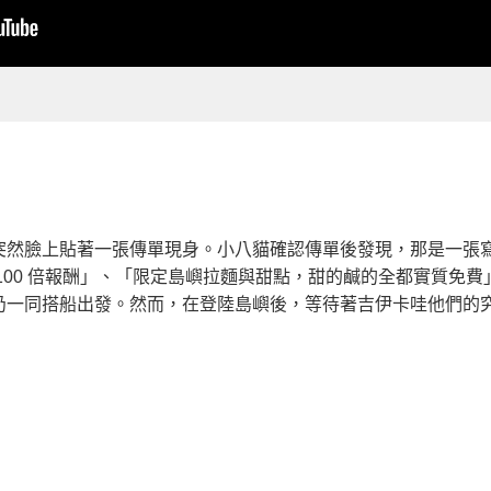
突然臉上貼著一張傳單現身。小八貓確認傳單後發現，那是一張
100 倍報酬」、「限定島嶼拉麵與甜點，甜的鹹的全都實質免
仍一同搭船出發。然而，在登陸島嶼後，等待著吉伊卡哇他們的