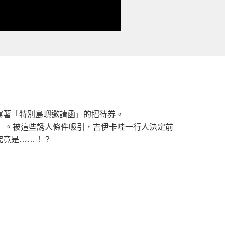
寫著「特別島嶼邀請函」的招待券。
費」。被這些誘人條件吸引，吉伊卡哇一行人決定前
究竟是……！？