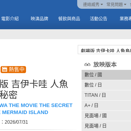
火熱預售中《橡樹街
動電
套餐
一封來自𝑲𝑨𝑻𝑺𝑬𝒀𝑬的
🥤威秀獨家電影套餐
🥤威秀獨家電影套餐
連絡威秀
常見問題
末日》
中
🥤全台熱賣中
情書
🥤全台熱賣中
MORE
電影介紹
映演品牌
餐飲與商品
活動公告
業務
MORE
MORE
MORE
放映版本
數位 / 國
版 吉伊卡哇 人魚
數位 / 日
秘密
TITAN / 日
AWA THE MOVIE THE SECRET
A+ / 日
E MERMAID ISLAND
見面場 / 國
2026/07/31
見面場 / 日