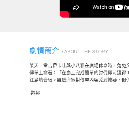
劇情簡介
ABOUT THE STORY
某天，當吉伊卡哇與小八貓在廣場休息時，兔兔
傳單上寫著：「在島上完成簡單的討伐即可獲得 
往島嶼合宿。雖然海獺對傳單內容感到懷疑，但
-羚邦