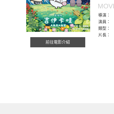
MOVI
導演：
演員：
類型：
片長：
前往電影介紹