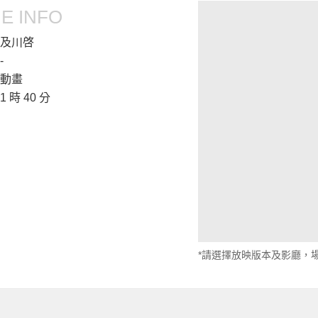
E INFO
及川啓
-
動畫
1 時 40 分
*請選擇放映版本及影廳，