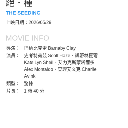
絕．種
THE SEEDING
上映日期：2026/05/29
MOVIE INFO
導演：
巴納比克雷 Barnaby Clay
演員：
史考特荷茲 Scott Haze、凱蒂林夏爾
Kate Lyn Sheil、艾力克斯蒙塔爾多
Alex Montaldo、查理艾文克 Charlie
Avink
類型：
驚悚
片長：
1 時 40 分