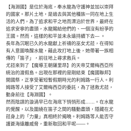
【海淵國】是位於海底，奉水龍為守護神並加以崇拜
的國家。那片土地，是過去與其他種族一同在地上生
活的人們，為了追求和平之地而漂泊於世界，最終在
追求安寧的盡頭，水龍賜給他們的、一個沒有紛爭的
王國。然而，這樣的和平並未永遠持續下去— 。
長年為沉眠已久的水龍獻上祈禱的巫女尤菈，在得知
有人意圖喚醒水龍，藉此攻打地上後，她帶著一族相
傳的「笛子」，前往地上尋求救兵。
尤菈來到了【魔導王朝薩里昂】的天帝艾爾梅西亞所
統治的渡假島。出現在那裡的是剛結束【魔國聯邦】
開國祭，正享受著短暫假期時光的利姆路一行人。利
姆路等人接受了艾爾梅西亞的委託，為了拯救尤菈，
動身前往【海淵國】。
然而陰謀的漩渦早已在海底下悄悄形成……。在水龍
的覺醒，以及圍繞在笛子之間的騷動盡頭，隱藏在尤
菈身上的「力量」真相終於揭曉。利姆路等人能否守
護蒼海遠離威脅，重新取回和平呢――。