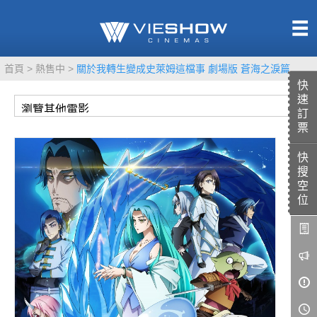
熱售中
首頁
熱售中
關於我轉生變成史萊姆這檔事 劇場版 蒼海之淚篇
即將上映
快
速
訂
票
快
TITAN SCREEN
影城餐飲
搜
MUCROWN
UNICORN
空
位
IMAX
4DX
VR 演唱會
GOLD CLASS
AD口述影像
LIVE演唱會