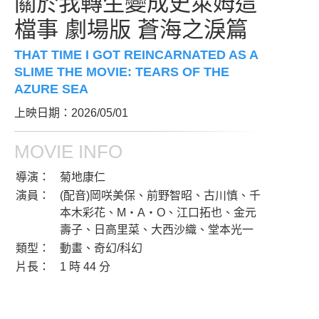
關於我轉生變成史萊姆這
檔事 劇場版 蒼海之淚篇
THAT TIME I GOT REINCARNATED AS A
SLIME THE MOVIE: TEARS OF THE
AZURE SEA
上映日期：2026/05/01
MOVIE INFO
導演：
菊地康仁
演員：
(配音)岡咲美保、前野智昭、古川慎、千
本木彩花、M・A・O、江口拓也、金元
壽子、日高里菜、大西沙織、堂本光一
類型：
動畫、奇幻/科幻
片長：
1 時 44 分