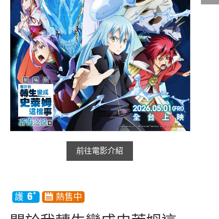
影城公告
影城活動
中獎名單
合作夥伴
商家介紹
加入iShow
商場活動
會員活動
前往電影介紹
會員Q&A