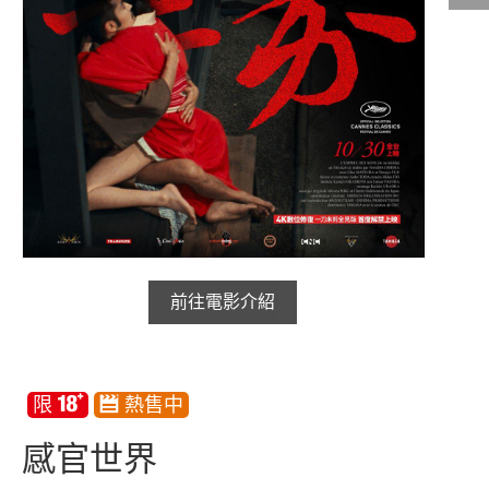
影城公告
影城活動
中獎名單
合作夥伴
商家介紹
加入iShow
前往電影介紹
商場活動
會員活動
會員Q&A
感官世界