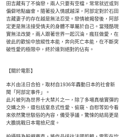
田吉藏有了不倫戀，兩人只要有空檔，常常就近或到
偏僻地點幽會。隨著投入情感越深，阿部定對於石田
吉藏妻子的存在越是無法忍受。戀情被揭發後，阿部
定更是無法接受情夫的身體不單屬於自己。當殘酷現
實無法改變，兩人跟著世界一起沉淪，瘋狂做愛，在
彼此的歡愉中放縱性本能，奔向死亡本能，在不斷突
破性愛的極限中，終於達到絕對的佔有。
【關於電影】
本片由法日合拍，取材自1936年轟動日本的社會新
聞「阿部定事件」。
此片被列為世界十大禁片之一，除了多場真槍實彈的
交媾之外，還包括窒息式性愛、偷窺、自慰等如今看
來依然驚世駭俗的內容，備受爭議，驚悚的結局更是
大膽挑戰日本電檢尺度。
拍攝時為躲避審查，將作品送往法國剪輯，電影在坎