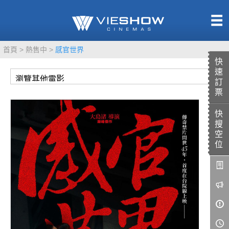
熱售中
首頁
熱售中
感官世界
即將上映
快
速
訂
票
快
TITAN SCREEN
影城餐飲
搜
MUCROWN
UNICORN
空
位
IMAX
4DX
VR 演唱會
GOLD CLASS
AD口述影像
LIVE演唱會