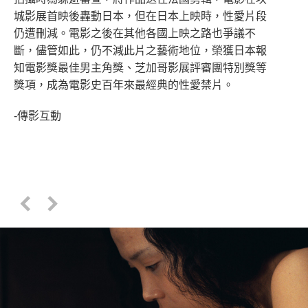
城影展首映後轟動日本，但在日本上映時，性愛片段
仍遭刪減。電影之後在其他各國上映之路也爭議不
斷，儘管如此，仍不減此片之藝術地位，榮獲日本報
知電影獎最佳男主角獎、芝加哥影展評審團特別獎等
獎項，成為電影史百年來最經典的性愛禁片。
-傳影互動