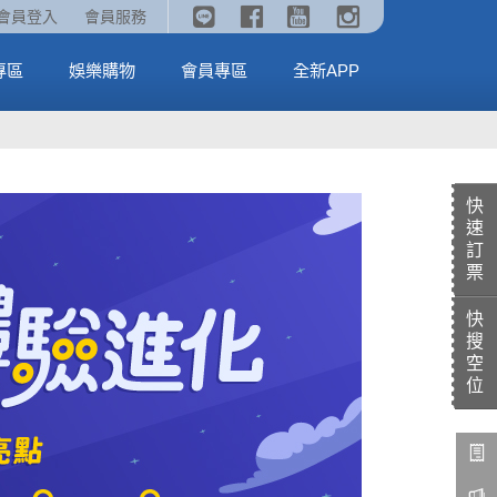
《劇場版吉伊卡哇》🥤威秀獨家電影套餐🥤
火熱預售中《汪汪隊立大功：恐龍大電影》
會員登入
會員服務
全台熱賣中
MORE
MORE
專區
娛樂購物
會員專區
全新APP
快
速
訂
票
快
搜
空
位