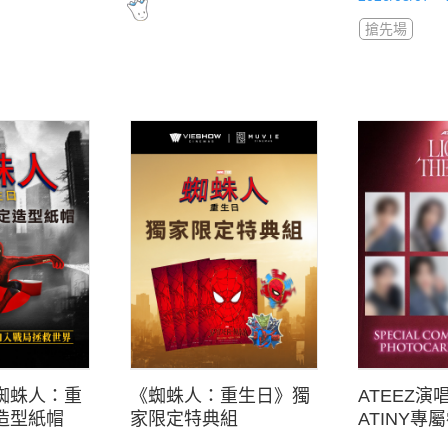
搶先場
蜘蛛人：重
《蜘蛛人：重生日》獨
ATEEZ演
造型紙帽
家限定特典組
ATINY專