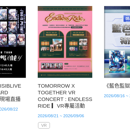
ISIBLIVE
TOMORROW X
《藍色監獄
ARD
TOGETHER VR
2026/08/16 ~
" 現場直播
CONCERT : ENDLESS
RIDE ▎VR專屬活動
026/08/22
2026/08/21 ~ 2026/09/06
VR