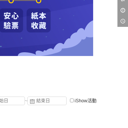
~
iShow活動