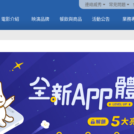
火熱預售中《橡樹街
動電
套餐
一封來自𝑲𝑨𝑻𝑺𝑬𝒀𝑬的
🥤威秀獨家電影套餐
🥤威秀獨家電影套餐
連絡威秀
常見問題
末日》
中
🥤全台熱賣中
情書
🥤全台熱賣中
MORE
電影介紹
映演品牌
餐飲與商品
活動公告
業務
MORE
MORE
MORE