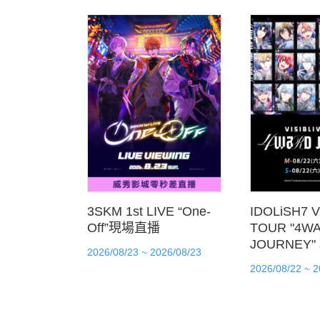
3SKM 1st LIVE “One-
IDOLiSH7 V
Off”現場直播
TOUR "4W
JOURNEY
2026/08/23 ~ 2026/08/23
2026/08/22 ~ 2