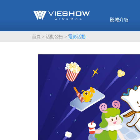
《催眠麥克風-互
🥤威秀獨家電影
🥤全台熱賣
影》
影城介紹
MORE
MORE
首頁
活動公告
電影活動