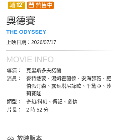
奧德賽
THE ODYSSEY
上映日期：2026/07/17
MOVIE INFO
導演：
克里斯多夫諾蘭
演員：
麥特戴蒙、湯姆霍蘭德、安海瑟薇、羅
伯派汀森、露琵塔尼詠歐、千黛亞、莎
莉賽隆
類型：
奇幻/科幻、傳記、劇情
片長：
2 時 52 分
放映版本