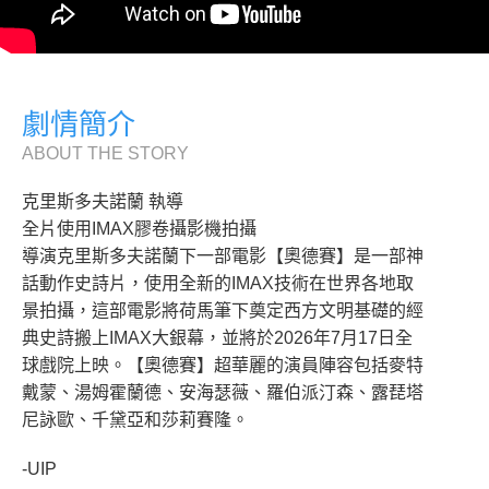
劇情簡介
ABOUT THE STORY
克里斯多夫諾蘭 執導
全片使用IMAX膠卷攝影機拍攝
導演克里斯多夫諾蘭下一部電影【奧德賽】是一部神
話動作史詩片，使用全新的IMAX技術在世界各地取
景拍攝，這部電影將荷馬筆下奠定西方文明基礎的經
典史詩搬上IMAX大銀幕，並將於2026年7月17日全
球戲院上映。【奧德賽】超華麗的演員陣容包括麥特
戴蒙、湯姆霍蘭德、安海瑟薇、羅伯派汀森、露琵塔
尼詠歐、千黛亞和莎莉賽隆。
-UIP