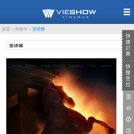
熱售中
首頁
熱售中
奧德賽
即將上映
快
速
訂
票
快
TITAN SCREEN
影城餐飲
搜
MUCROWN
UNICORN
空
位
IMAX
4DX
VR 演唱會
GOLD CLASS
AD口述影像
LIVE演唱會