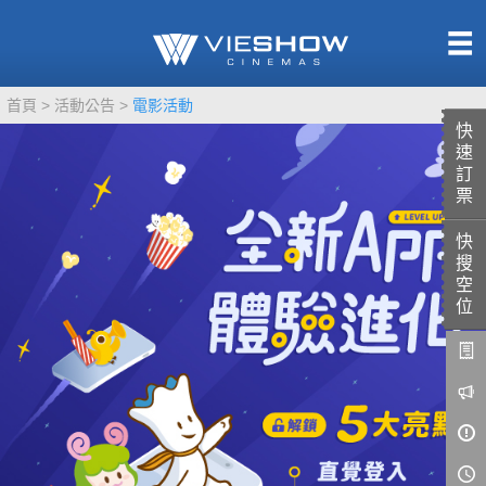
熱售中
首頁
活動公告
電影活動
即將上映
快
速
訂
票
快
TITAN SCREEN
影城餐飲
搜
MUCROWN
UNICORN
空
位
IMAX
4DX
VR 演唱會
GOLD CLASS
AD口述影像
LIVE演唱會