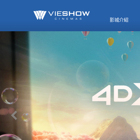
《催眠麥克風-互
🥤威秀獨家電影
🥤全台熱賣
影》
影城介紹
MORE
MORE