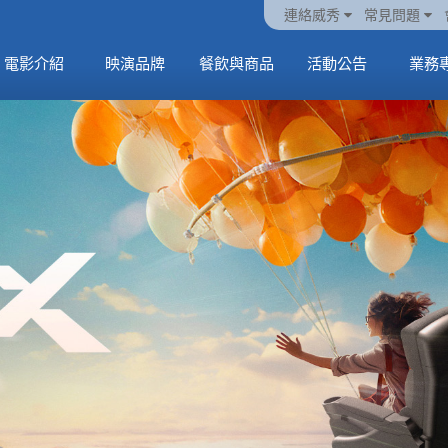
火熱預售中《橡樹街
動電
套餐
一封來自𝑲𝑨𝑻𝑺𝑬𝒀𝑬的
🥤威秀獨家電影套餐
🥤威秀獨家電影套餐
連絡威秀
常見問題
末日》
中
🥤全台熱賣中
情書
🥤全台熱賣中
MORE
電影介紹
映演品牌
餐飲與商品
活動公告
業務
MORE
MORE
MORE