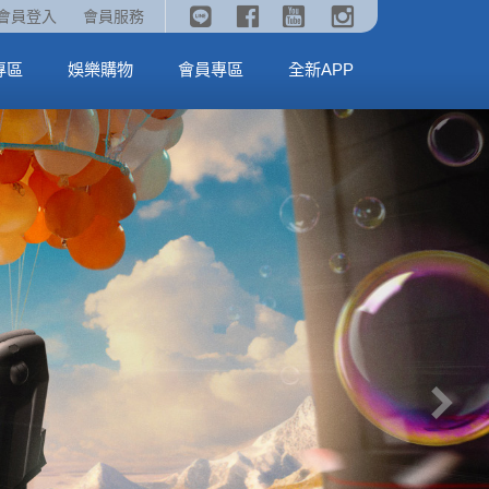
《劇場版吉伊卡哇》🥤威秀獨家電影套餐🥤
火熱預售中《汪汪隊立大功：恐龍大電影》
會員登入
會員服務
全台熱賣中
MORE
MORE
專區
娛樂購物
會員專區
全新APP