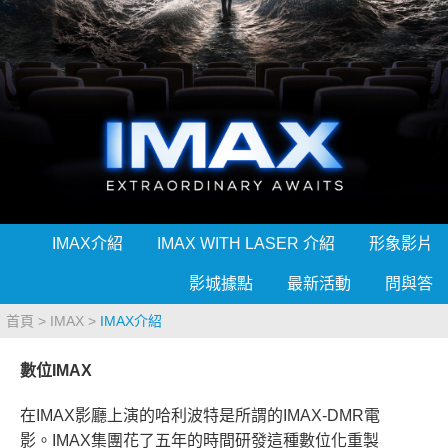
影城公告
影城活動
中獎名單
合作夥伴
IMAX介紹
IMAX WITH LASER 介紹
形象影片
商家介紹
加入iShow
影城據點
最新活動
問與答
商場活動
會員活動
會員Q&A
首頁
IMAX
IMAX介紹
數位IMAX
在IMAX影廳上演的哈利波特是所謂的IMAX-DMR電
影。IMAX集團花了五年的時間研發這種數位化重製