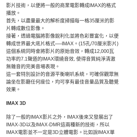
影片技術，以便將一般的商業電影轉成IMAX的格式
播放。
首先，以盡量最大的解析度掃描每一格35厘米的影
片轉成數位影像。
接著，透過電腦將影像銳利化並將色彩豐富化，以便
轉成世界最大底片格式──IMAX。(15孔/70厘米影片)
這個系統同時會將影片的原始音效，轉成12,000瓦
功率的7.1聲道的IMAX環繞音效, 使得音質純淨清澈
無雜音的完美音場表現。
這一套特別設計的音源平衡喇叭系統，可確保觀眾無
論坐在影廳任何座位，均可享有最佳音量品質及聽覺
效果。
IMAX 3D
除了一般的IMAX影片之外，IMAX後來又發展出了
IMAX-3D以及IMAX-DMR這兩種新的技術，所以
IMAX電影並不一定是3D立體電影。比如說IMAX單