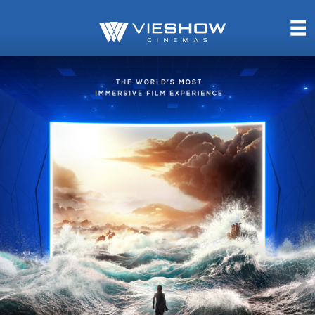
熱售中
即將上映
TITAN SCREEN
影城餐飲
MUCROWN
UNICORN
IMAX
4DX
VR 演唱會
GOLD CLASS
AD口述影像
LIVE演唱會