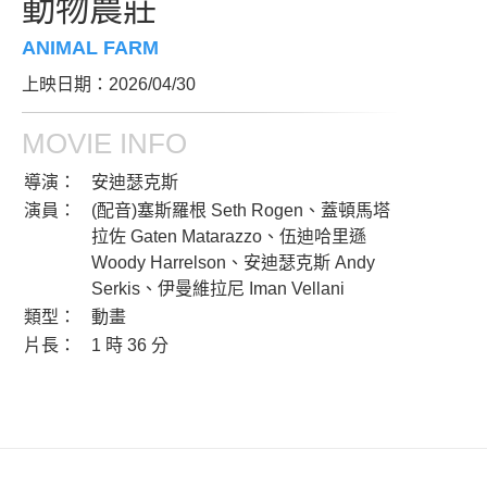
動物農莊
ANIMAL FARM
上映日期：2026/04/30
MOVIE INFO
導演：
安迪瑟克斯
演員：
(配音)塞斯羅根 Seth Rogen、蓋頓馬塔
拉佐 Gaten Matarazzo、伍迪哈里遜
Woody Harrelson、安迪瑟克斯 Andy
Serkis、伊曼維拉尼 Iman Vellani
類型：
動畫
片長：
1 時 36 分