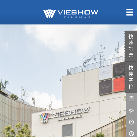
熱售中
即將上映
快
速
訂
票
快
TITAN SCREEN
影城餐飲
搜
MUCROWN
UNICORN
空
位
IMAX
4DX
VR 演唱會
GOLD CLASS
AD口述影像
LIVE演唱會