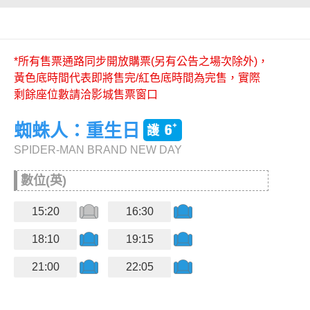
*所有售票通路同步開放購票(另有公告之場次除外)，
黃色底時間代表即將售完/紅色底時間為完售，實際
剩餘座位數請洽影城售票窗口
蜘蛛人：重生日
SPIDER-MAN BRAND NEW DAY
數位(英)
15:20
16:30
18:10
19:15
21:00
22:05