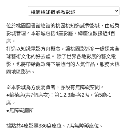
位於桃園圖書館總館的桃園桃知道威秀影城，由威秀
影城管理。本影城包括4座影廳，總座位數接近4百
席。
打造以知識電影方舟概念，讓桃園影迷多一處探索全
球藝術文化的好去處。 除了世界各地影展的藝文電
影，也將帶給觀眾時下最熱門的人氣作品，服務大桃
園地區影迷。
※本影城為方便消費者，亦設有無障礙空間。
●輪椅席(共7個席次)：第1.2.3廳-各2席，第5廳-1
席。
●無障礙廁所
據點共4座影廳386席座位、7席無障礙座位。