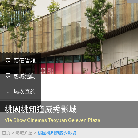
影城公告
影城活動
中獎名單
合作夥伴
票價資訊
影城活動
商家介紹
加入iShow
商場活動
會員活動
場次查詢
會員Q&A
桃園桃知道威秀影城
Vie Show Cinemas Taoyuan Geleven Plaza
首頁
影城介紹
桃園桃知道威秀影城