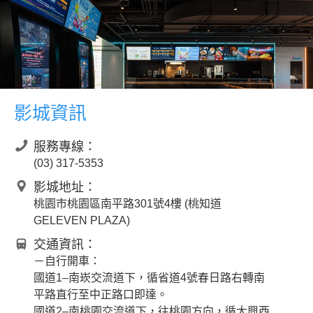
影城資訊
服務專線：
(03) 317-5353
影城地址：
桃園市桃園區南平路301號4樓 (桃知道
GELEVEN PLAZA)
交通資訊：
－自行開車：
國道1–南崁交流道下，循省道4號春日路右轉南
平路直行至中正路口即達。
國道2–南桃園交流道下，往桃園方向，循大興西