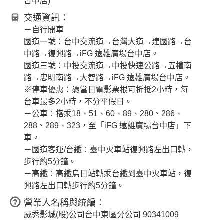
台中店)
交通資訊：
－自行開車
國道一號：台中交流道→台灣大道→建國路→台
中路→復興路→iFG 遠雄廣場台中店。
國道三號：中投交流道→中投快速公路→五權南
路→忠明南路→大智路→iFG 遠雄廣場台中店。
※停車優惠：憑當日電影票根可折抵2小時，每
台車最多2小時，不分平假日。
－公車︰搭乘18、51、60、89、280、286、
288、289、323，至「iFG 遠雄廣場台中店」下
車。
－國道客運/台鐵︰臺中火車站復興路左出口轉，
步行約5分鐘。
－高鐵︰高鐵烏日站轉乘台鐵到臺中火車站，復
興路左出口轉步行約5分鐘。
營業人名稱與統編：
威秀影城(股)公司台中東區分公司 90341009