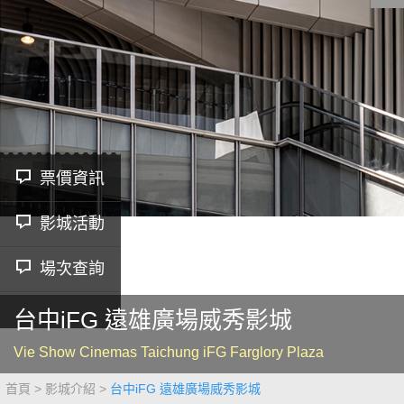
影城公告
影城活動
中獎名單
合作夥伴
票價資訊
影城活動
商家介紹
加入iShow
商場活動
會員活動
場次查詢
會員Q&A
台中iFG 遠雄廣場威秀影城
Vie Show Cinemas Taichung iFG Farglory Plaza
首頁
影城介紹
台中iFG 遠雄廣場威秀影城