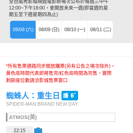
全台威秀影城隔週電影新場次公布於每週三中午
12:00~下午18:00，會開放未來一週(即當週的星
期五至下週星期四為止)
08/08 (六)
08/09 (日)
08/10 (一)
08/11 (二)
08/12 (
08/13 (
08/14 (
08/15 (
08/16 (
08/17 (
08/22 (
*所有售票通路同步開放購票(另有公告之場次除外)，
黃色底時間代表即將售完/紅色底時間為完售，實際
剩餘座位數請洽影城售票窗口
蜘蛛人：重生日
SPIDER-MAN BRAND NEW DAY
ATMOS(英)
22:15