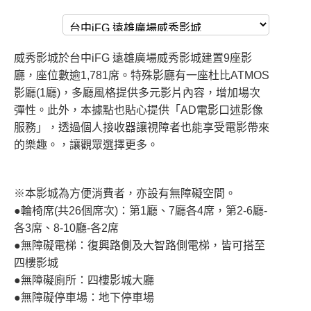
威秀影城於台中iFG 遠雄廣場威秀影城建置9座影
廳，座位數逾1,781席。特殊影廳有一座杜比ATMOS
影廳(1廳)，多廳風格提供多元影片內容，增加場次
彈性。此外，本據點也貼心提供「AD電影口述影像
服務」，透過個人接收器讓視障者也能享受電影帶來
的樂趣。，讓觀眾選擇更多。
※本影城為方便消費者，亦設有無障礙空間。
●輪椅席(共26個席次)：第1廳、7廳各4席，第2-6廳-
各3席、8-10廳-各2席
●無障礙電梯：復興路側及大智路側電梯，皆可搭至
四樓影城
●無障礙廁所：四樓影城大廳
●無障礙停車場：地下停車場