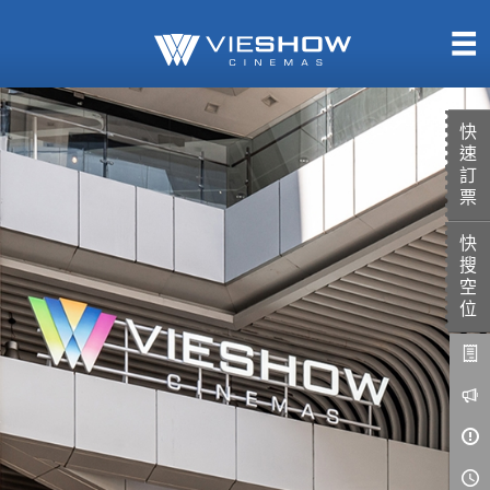
熱售中
即將上映
快
速
訂
票
快
TITAN SCREEN
影城餐飲
搜
MUCROWN
UNICORN
空
位
IMAX
4DX
VR 演唱會
GOLD CLASS
AD口述影像
LIVE演唱會