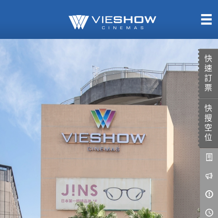
熱售中
即將上映
快
速
訂
票
快
TITAN SCREEN
影城餐飲
搜
MUCROWN
UNICORN
空
位
IMAX
4DX
VR 演唱會
GOLD CLASS
AD口述影像
LIVE演唱會