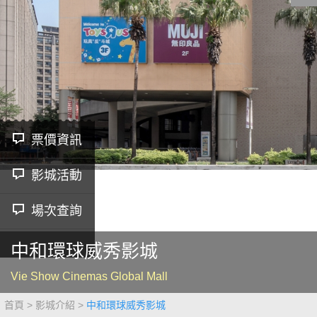
影城公告
影城活動
中獎名單
合作夥伴
票價資訊
影城活動
商家介紹
加入iShow
商場活動
會員活動
場次查詢
會員Q&A
中和環球威秀影城
Vie Show Cinemas Global Mall
首頁
影城介紹
中和環球威秀影城