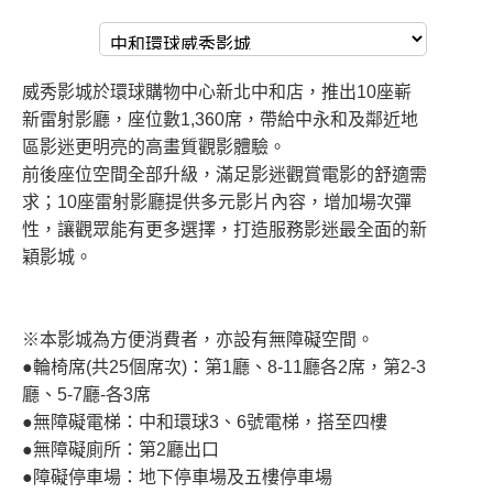
威秀影城於環球購物中心新北中和店，推出10座嶄
新雷射影廳，座位數1,360席，帶給中永和及鄰近地
區影迷更明亮的高畫質觀影體驗。
前後座位空間全部升級，滿足影迷觀賞電影的舒適需
求；10座雷射影廳提供多元影片內容，增加場次彈
性，讓觀眾能有更多選擇，打造服務影迷最全面的新
穎影城。
※本影城為方便消費者，亦設有無障礙空間。
●輪椅席(共25個席次)：第1廳、8-11廳各2席，第2-3
廳、5-7廳-各3席
●無障礙電梯：中和環球3、6號電梯，搭至四樓
●無障礙廁所：第2廳出口
●障礙停車場：地下停車場及五樓停車場