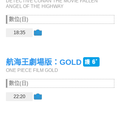
DETECTIVE CONAN THE MOVIE FALLEN
ANGEL OF THE HIGHWAY
數位(日)
18:35
航海王劇場版：GOLD
ONE PIECE FILM GOLD
數位(日)
22:20