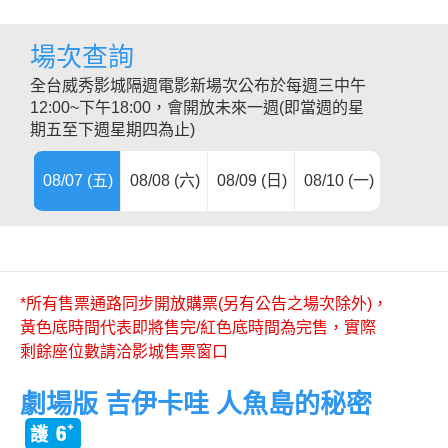
場次查詢
全台威秀影城隔週電影新場次公布於每週三中午
12:00~下午18:00，會開放未來一週(即當週的星
期五至下週星期四為止)
08/07 (五)
08/08 (六)
08/09 (日)
08/10 (一)
08/11 (
08/12 (
08/13 (
08/14 (
08/15 (
08/16 (
08/17 (
*所有售票通路同步開放購票(另有公告之場次除外)，
黃色底時間代表即將售完/紅色底時間為完售，實際
剩餘座位數請洽影城售票窗口
劇場版 吉伊卡哇 人魚島的秘密