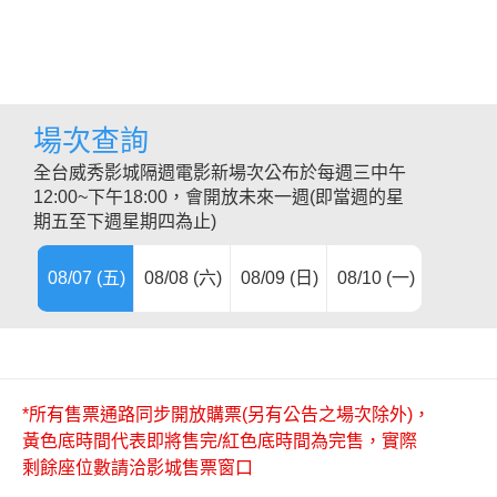
場次查詢
全台威秀影城隔週電影新場次公布於每週三中午
12:00~下午18:00，會開放未來一週(即當週的星
期五至下週星期四為止)
08/07 (五)
08/08 (六)
08/09 (日)
08/10 (一)
08/11 (
08/12 (
08/13 (
08/14 (
08/15 (
08/16 (
08/17 (
*所有售票通路同步開放購票(另有公告之場次除外)，
黃色底時間代表即將售完/紅色底時間為完售，實際
剩餘座位數請洽影城售票窗口