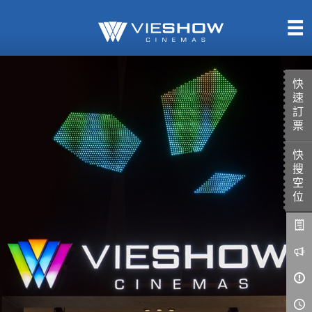
熱售中
即將上映
快
速
訂
票
快
TITAN SCREEN
影城餐飲
搜
MUCROWN
UNICORN
空
位
IMAX
4DX
VR 演唱會
GOLD CLASS
AD口述影像
LIVE演唱會