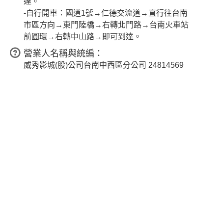
達。
-自行開車：國道1號→仁德交流道→直行往台南
市區方向→東門陸橋→右轉北門路→台南火車站
前圓環→右轉中山路→即可到達。
營業人名稱與統編：
威秀影城(股)公司台南中西區分公司 24814569