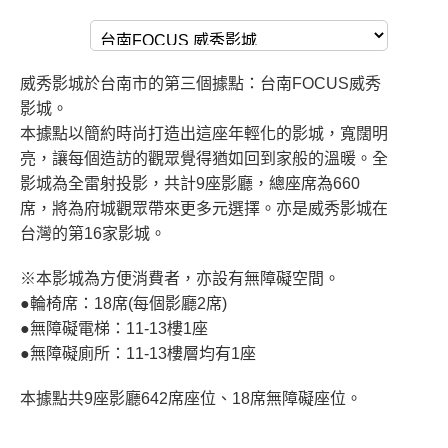
威秀影城於台南市的第三個據點：台南FOCUS威秀
影城。
本據點以簡約時尚打造出這座年輕化的影城，寬闊明
亮，讓每個造訪的觀眾覺得猶如回到家般的溫暖。全
影城為全雷射投影，共計9座影廳，總座席為660
席，將為府城觀眾帶來更多元選擇。亦是威秀影城在
台灣的第16家影城。
※本影城為方便消費者，亦設有無障礙空間。
●輪椅席：18席(每個影廳2席)
●無障礙電梯：11-13樓1座
●無障礙廁所：11-13樓層均有1座
本據點共9座影廳642席座位、18席無障礙座位。