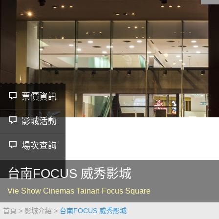
影城公告
影城活動
中獎名單
合作夥伴
票價資訊
影城活動
商家介紹
加入iShow
商場活動
會員活動
場次查詢
會員Q&A
台南FOCUS 威秀影城
Vie Show Cinemas Tainan Focus Square
首頁
影城介紹
台南FOCUS 威秀影城