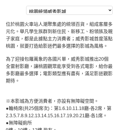
位於桃園火車站人潮聚集處的統領百貨，組成客層多
元化。舉凡學生族群到新住民、新移工、粉領族及親
子家庭，都是此據點主力消費者；威秀影城首度落點
桃園，就要打造給影迷們最多選擇的影城為風格。
為了迎接包羅萬象的各國片單，威秀影城推出20個
全雷射影廳，讓桃園觀眾能享受到各式電影，給你最
多影廳最多選擇；電影類型應有盡有，滿足影迷觀影
期待。
※本影城為方便消費者，亦設有無障礙空間。
●輪椅席(共25個席次)：第1.6.10.11.18廳-各2席，第
2.3.5.7.8.9.12.13.14.15.16.17.19.20.21廳-各1席。
●無障礙廁所