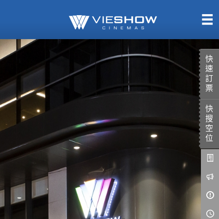
熱售中
即將上映
快
速
訂
票
快
TITAN SCREEN
影城餐飲
搜
MUCROWN
UNICORN
空
位
IMAX
4DX
VR 演唱會
GOLD CLASS
AD口述影像
LIVE演唱會