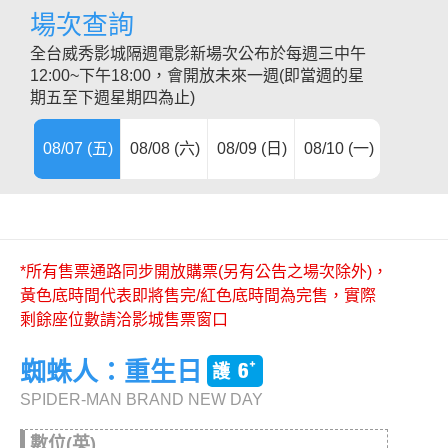
場次查詢
全台威秀影城隔週電影新場次公布於每週三中午
12:00~下午18:00，會開放未來一週(即當週的星
期五至下週星期四為止)
08/07 (五)
08/08 (六)
08/09 (日)
08/10 (一)
08/11 (
08/12 (
08/13 (
08/14 (
08/15 (
08/16 (
08/17 (
08/22 (
*所有售票通路同步開放購票(另有公告之場次除外)，
黃色底時間代表即將售完/紅色底時間為完售，實際
剩餘座位數請洽影城售票窗口
蜘蛛人：重生日
SPIDER-MAN BRAND NEW DAY
數位(英)