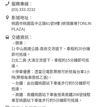
服務專線：
(03) 333-3232
影城地址：
桃園市桃園區中正路61號9樓 (統領廣場TONLIN
PLAZA)
交通資訊：
－開車：
1) 中山高速公路-南崁交流道下，車程約20分鐘
即可抵達。
2)北二高-大湳交流道下，車程約15分鐘即可抵
達。
※停車優惠：憑當日電影票根可折抵每台車1小
時(票根每車限抵乙張)。
－台鐵：由台鐵桃園站下車後步行約5分鐘即可
抵達。
－高鐵︰高鐵桃園站下車後搭乘高鐵206號接駁
車至桃園站下車後步行約5分鐘即可抵達。