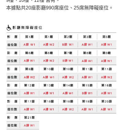
9樓、10樓、12樓 皆有。
本據點共20座影廳990席座位、25席無障礙座位。