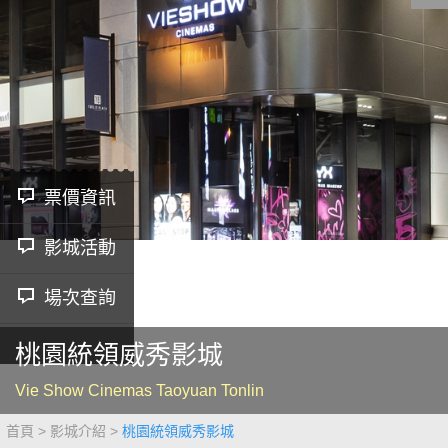
影城公告
影城活動
中獎名單
合作夥伴
票價資訊
影城活動
商家介紹
加入iShow
商場活動
會員活動
場次查詢
會員Q&A
桃園統領威秀影城
Vie Show Cinemas Taoyuan Tonlin
首頁
影城介紹
桃園統領威秀影城