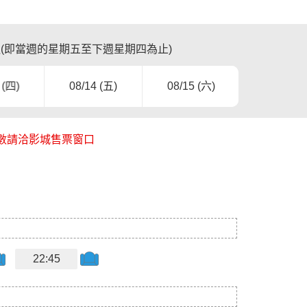
週(即當週的星期五至下週星期四為止)
 (四)
08/14 (五)
08/15 (六)
08/16 (
08/17 (
位數請洽影城售票窗口
22:45