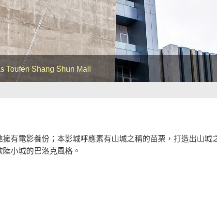
s Toufen Shang Shun Mall
地擁有電影養份；本影城呼應素有山城之稱的苗栗，打造出山城
歐陸小城的巴洛克風格。