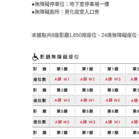
●無障礙停車位：地下室停車場一樓
●無障礙廁所：男化妝室入口旁
本據點共8座影廳1,650席座位、24席無障礙座位