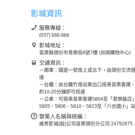
影城資訊
服務專線：
(037) 686-866
影城地址：
苗栗縣頭份市育樂街8號7樓 (尚順購物中心)
交通資訊：
－開車：國道一號南上或北下，由頭份交流道
達
－台鐵：由台鐵竹南站東出口搭乘苗栗客運、U
約10-20分鐘即可抵達
－公車︰可搭乘苗栗客運5804至「君樂飯店」站
5805、5806、5810、5823至「六合國小」
營業人名稱與統編：
威秀影城(股)公司苗栗頭份分公司 24792875