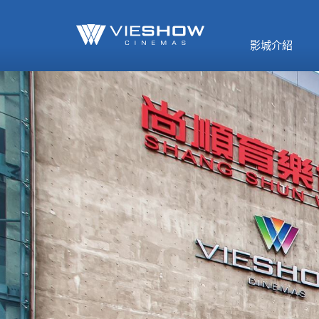
《催眠麥克風-互
🥤威秀獨家電影
🥤全台熱賣
影》
影城介紹
MORE
MORE