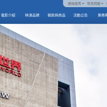
火熱預售中《橡樹街
動電
套餐
一封來自𝑲𝑨𝑻𝑺𝑬𝒀𝑬的
🥤威秀獨家電影套餐
🥤威秀獨家電影套餐
連絡威秀
常見問題
末日》
中
🥤全台熱賣中
情書
🥤全台熱賣中
MORE
電影介紹
映演品牌
餐飲與商品
活動公告
業務
MORE
MORE
MORE