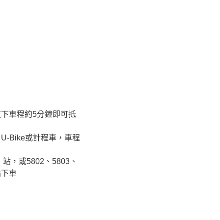
下車程約5分鐘即可抵
-Bike或計程車，車程
，或5802、5803、
站下車