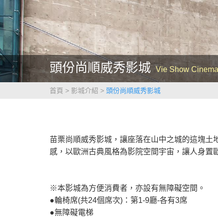
頭份尚順威秀影城
Vie Show Cinema
首頁
影城介紹
頭份尚順威秀影城
苗栗尚順威秀影城，讓座落在山中之城的這塊土
感，以歐洲古典風格為影院空間宇宙，讓人身置
※本影城為方便消費者，亦設有無障礙空間。
●輪椅席(共24個席次)：第1-9廳-各有3席
●無障礙電梯