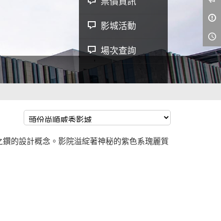
票價資訊
影城活動
場次查詢
之鑽的設計概念。影院溢綻著神秘的紫色系瑰麗質