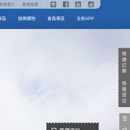
《劇場版吉伊卡哇》🥤威秀獨家電影套餐🥤
火熱預售中《汪汪隊立大功：恐龍大電影》
會員登入
會員服務
全台熱賣中
MORE
MORE
專區
娛樂購物
會員專區
全新APP
快
速
訂
票
快
搜
空
位