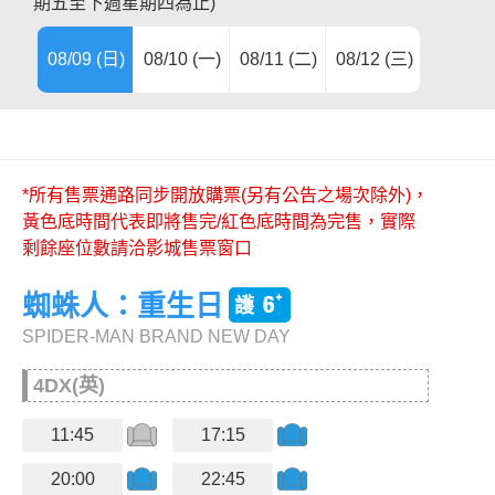
期五至下週星期四為止)
08/09 (日)
08/10 (一)
08/11 (二)
08/12 (三)
08/13 (
08/14 (
08/15 (
08/16 (
08/17 (
08/22 (
08/23 (
*所有售票通路同步開放購票(另有公告之場次除外)，
黃色底時間代表即將售完/紅色底時間為完售，實際
剩餘座位數請洽影城售票窗口
蜘蛛人：重生日
SPIDER-MAN BRAND NEW DAY
4DX(英)
11:45
17:15
20:00
22:45