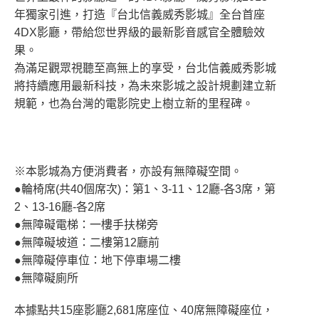
年獨家引進，打造『台北信義威秀影城』全台首座
4DX影廳，帶給您世界級的最新影音感官全體驗效
果。
為滿足觀眾視聽至高無上的享受，台北信義威秀影城
將持續應用最新科技，為未來影城之設計規劃建立新
規範，也為台灣的電影院史上樹立新的里程碑。
※本影城為方便消費者，亦設有無障礙空間。
●輪椅席(共40個席次)：第1、3-11、12廳-各3席，第
2、13-16廳-各2席
●無障礙電梯：一樓手扶梯旁
●無障礙坡道：二樓第12廳前
●無障礙停車位：地下停車場二樓
●無障礙廁所
本據點共15座影廳2,681席座位、40席無障礙座位，