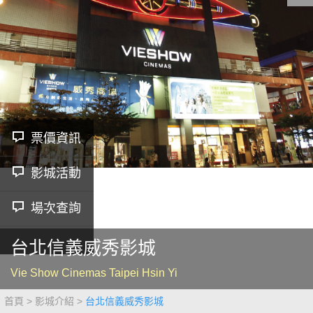
影城公告
影城活動
中獎名單
合作夥伴
票價資訊
影城活動
商家介紹
加入iShow
商場活動
會員活動
場次查詢
會員Q&A
台北信義威秀影城
Vie Show Cinemas Taipei Hsin Yi
首頁
影城介紹
台北信義威秀影城