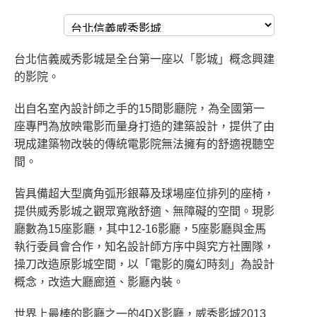
台北信義威秀影城是全台第一座以「影城」概念興建
的影院。
出自名室內設計師之手的15間影廳院，為全國第一
座專門為放映電影而量身打造的建築設計，提供了由
現成建築物改裝的傳統電影院無法擁有的舒適視聽空
間。
皆具備超大型廣角弧形銀幕及球場座位排列的座椅，
提供威秀影城之觀眾寬敞舒適、無障礙的空間。現影
廳數為15座影廳，其中12-16影廳，5座影廳與金馬
執行委員會合作，知名設計師方序中與究方社團隊，
操刀改造原影城空間，以「電影的魔幻時刻」為設計
概念，改造大廳廊道、影廳內裝。
世界上最棒的影廳之一的4DX影廳，威秀影城2013