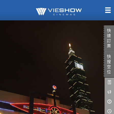
熱售中
即將上映
快
速
訂
票
快
TITAN SCREEN
影城餐飲
搜
MUCROWN
UNICORN
空
位
IMAX
4DX
VR 演唱會
GOLD CLASS
AD口述影像
LIVE演唱會