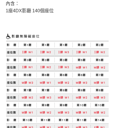
內含：
1座4DX影廳 140個座位