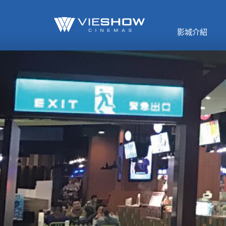
《催眠麥克風-互
🥤威秀獨家電影
🥤全台熱賣
影》
影城介紹
MORE
MORE