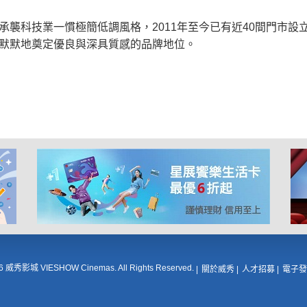
襲科技業一慣極簡低調風格，2011年至今已有近40間門市設立
默默地奠定優良與深具質感的品牌地位。
16 威秀影城 VIESHOW Cinemas. All Rights Reserved.
關於威秀
人才招募
電子發