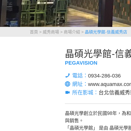
首頁
威秀商場
商場介紹
晶碩光學館-信義威秀店
晶碩光學館-信
PEGAVISION
電話：
0934-286-036
網址：
www.aquamax.co
所在影城：
台北信義威秀
晶碩光學創立於民國98年，為
與銷售。
「晶碩光學館」 是由 晶碩光