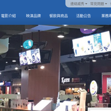
火熱預售中《橡樹街
動電
套餐
一封來自𝑲𝑨𝑻𝑺𝑬𝒀𝑬的
🥤威秀獨家電影套餐
🥤威秀獨家電影套餐
連絡威秀
常見問題
末日》
中
🥤全台熱賣中
情書
🥤全台熱賣中
MORE
電影介紹
映演品牌
餐飲與商品
活動公告
業務
MORE
MORE
MORE