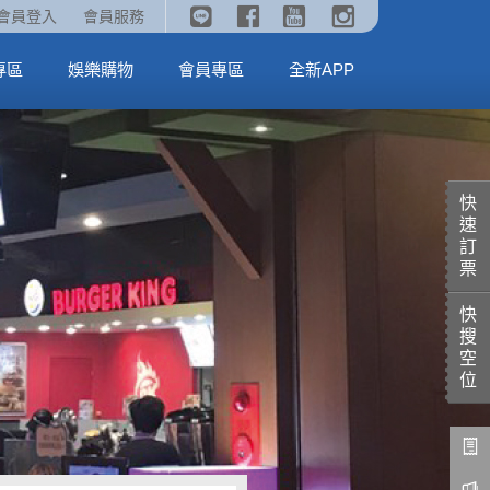
《劇場版吉伊卡哇》🥤威秀獨家電影套餐🥤
火熱預售中《汪汪隊立大功：恐龍大電影》
會員登入
會員服務
全台熱賣中
MORE
MORE
專區
娛樂購物
會員專區
全新APP
快
速
訂
票
快
搜
空
位