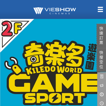
熱售中
即將上映
快
速
訂
票
快
TITAN SCREEN
影城餐飲
搜
MUCROWN
UNICORN
空
位
IMAX
4DX
VR 演唱會
GOLD CLASS
AD口述影像
LIVE演唱會