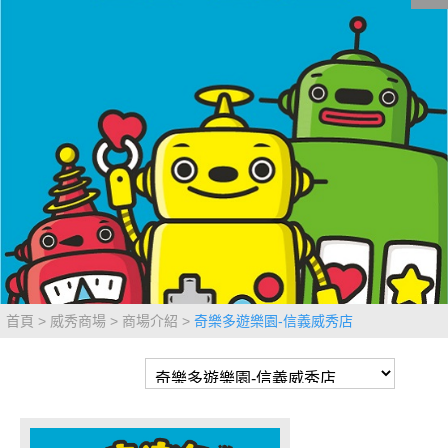
影城公告
影城活動
中獎名單
合作夥伴
商家介紹
加入iShow
商場活動
會員活動
會員Q&A
首頁
威秀商場
商場介紹
奇樂多遊樂園-信義威秀店