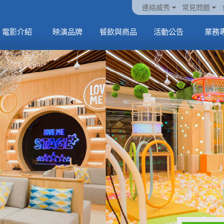
火熱預售中《橡樹街
動電
套餐
一封來自𝑲𝑨𝑻𝑺𝑬𝒀𝑬的
🥤威秀獨家電影套餐
🥤威秀獨家電影套餐
連絡威秀
常見問題
末日》
中
🥤全台熱賣中
情書
🥤全台熱賣中
MORE
電影介紹
映演品牌
餐飲與商品
活動公告
業務
MORE
MORE
MORE