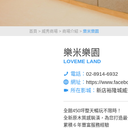
首頁
威秀商場
商場介紹
樂米樂園
樂米樂園
LOVEME LAND
電話：
02-8914-6932
網址：
https://www.face
所在影城：
新店裕隆城威
全館450坪整天暢玩不限時！
全新原木質感裝潢，為您打造最
累積６年豐富服務經驗