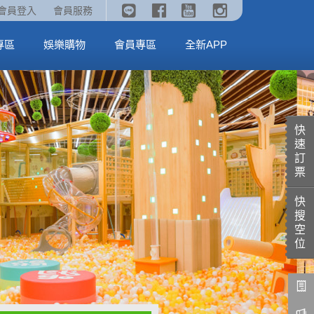
《劇場版吉伊卡哇》🥤威秀獨家電影套餐🥤
火熱預售中《汪汪隊立大功：恐龍大電影》
會員登入
會員服務
全台熱賣中
MORE
MORE
專區
娛樂購物
會員專區
全新APP
快
速
訂
票
快
搜
空
位