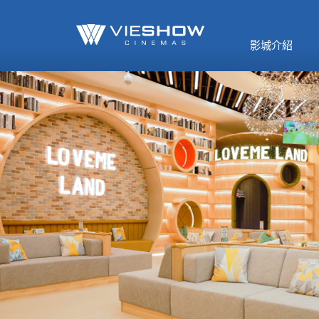
《催眠麥克風-互
🥤威秀獨家電影
🥤全台熱賣
影》
影城介紹
MORE
MORE